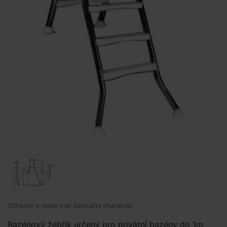
Obrázky a videa mají ilustrační charakter.
Bazénový žebřík určený pro privátní bazény do 1m