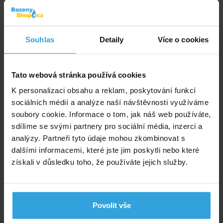
Skladem > 10 ks
v pondělí u vás
Souhlas
Detaily
Více o cookies
260,- Kč
do košíku
Tato webová stránka používá cookies
K personalizaci obsahu a reklam, poskytování funkcí
Alternativní produkty
sociálních médií a analýze naší návštěvnosti využíváme
soubory cookie. Informace o tom, jak náš web používáte,
Žebřík EEP pro bazény 4+1 stupeň
sdílíme se svými partnery pro sociální média, inzerci a
analýzy. Partneři tyto údaje mohou zkombinovat s
Doprava zdarma
dalšími informacemi, které jste jim poskytli nebo které
získali v důsledku toho, že používáte jejich služby.
Povolit vše