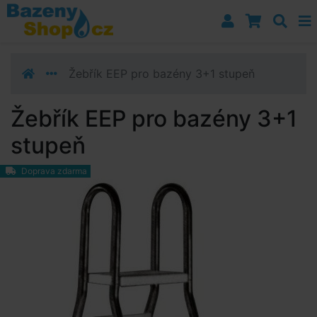
Přejít k navigaci
Přejít na obsah
Přejít k postrannímu sloupci
Klávesové zkratky
Žebřík EEP pro bazény 3+1 stupeň
Žebřík EEP pro bazény 3+1
stupeň
Doprava zdarma