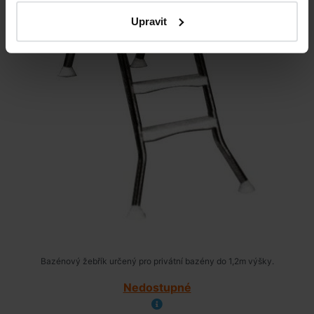
Upravit
Bazénový žebřík určený pro privátní bazény do 1,2m výšky.
Nedostupné