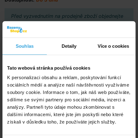
Před vyzvednutím na prodejně zboží objednejte
přes e-shop a vyčkejte na potvrzení možnosti
vyzvednutí.
Souhlas
Detaily
Více o cookies
Poradíme vám!
info@bazenyshop.cz
Tato webová stránka používá cookies
+420 281 974 297
K personalizaci obsahu a reklam, poskytování funkcí
Telefonní číslo neslouží k objednaní zboží
sociálních médií a analýze naší návštěvnosti využíváme
Říčanská 69, 250 84 Sibřina
soubory cookie. Informace o tom, jak náš web používáte,
sdílíme se svými partnery pro sociální média, inzerci a
Vše o nákupu
analýzy. Partneři tyto údaje mohou zkombinovat s
Obchodní podmínky
dalšími informacemi, které jste jim poskytli nebo které
Možnosti platby a dopravy
získali v důsledku toho, že používáte jejich služby.
Reklamace
Odstoupení od smlouvy