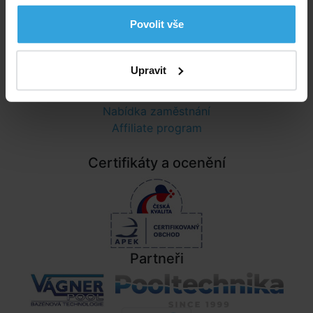
Ochrana osobních údajů
Povolit vše
Informace
Upravit
Nastavení cookies
Poradna
Nabídka zaměstnání
Affiliate program
Certifikáty a ocenění
Partneři