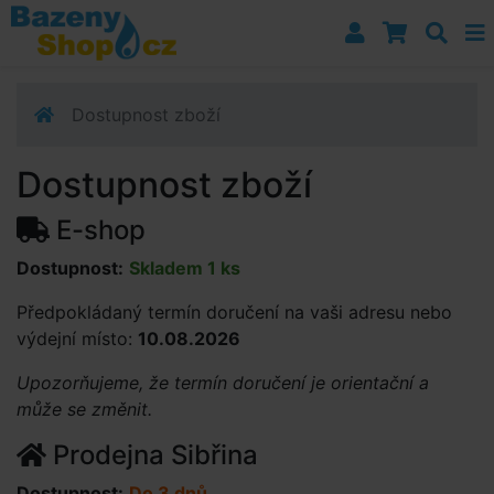
Přejít k navigaci
Přejít na obsah
Přejít k postrannímu sloupci
Klávesové zkratky
Dostupnost zboží
Dostupnost zboží
E-shop
Dostupnost:
Skladem 1 ks
Předpokládaný termín doručení na vaši adresu nebo
výdejní místo:
10.08.2026
Upozorňujeme, že termín doručení je orientační a
může se změnit.
Prodejna Sibřina
Dostupnost:
Do 3 dnů