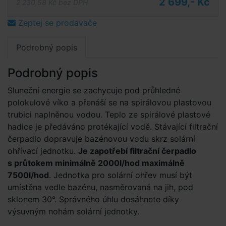
2 699,- Kč
2 230,58 Kč bez DPH
Zeptej se prodavače
Podrobný popis
Podrobný popis
Sluneční energie se zachycuje pod průhledné
polokulové víko a přenáší se na spirálovou plastovou
trubici naplněnou vodou. Teplo ze spirálové plastové
hadice je předáváno protékající vodě. Stávající filtrační
čerpadlo dopravuje bazénovou vodu skrz solární
ohřívací jednotku.
Je zapotřebí filtrační čerpadlo
s průtokem minimálně 2000l/hod maximálně
7500l/hod
. Jednotka pro solární ohřev musí být
umístěna vedle bazénu, nasměrovaná na jih, pod
sklonem 30°. Správného úhlu dosáhnete díky
výsuvným nohám solární jednotky.