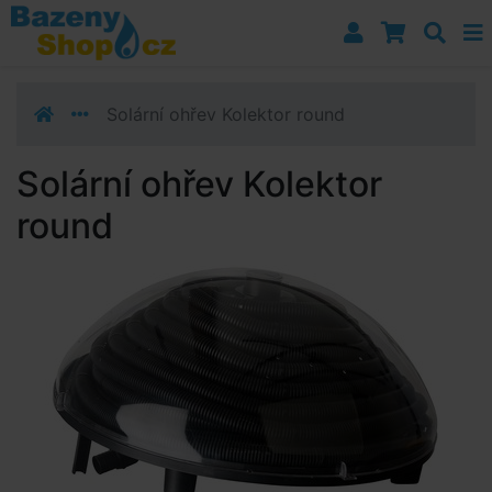
Přejít k navigaci
Přejít na obsah
Přejít k postrannímu sloupci
Klávesové zkratky
Solární ohřev Kolektor round
Solární ohřev Kolektor
round