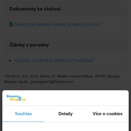
Dokumenty ke stažení
Návod na solární ohřev Kolektor round
Články z poradny
Výhody solárního ohřevu Pyramida?
Výrobce: Gre, Aritz Bidea 57, Belako Industrialdea, 48100 Mungia,
Bizkaia-Spain, gresupport@fluidra.com
Doporučené příslušenství (4)
Obtočný ventil 32/38mm
Souhlas
Detaily
Více o cookies