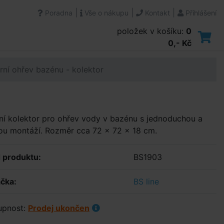
|
|
|
Poradna
Vše o nákupu
Kontakt
Přihlášení
položek v košíku:
0
0,- Kč
rní ohřev bazénu - kolektor
ní kolektor pro ohřev vody v bazénu s jednoduchou a
ou montáží. Rozměr cca 72 x 72 x 18 cm.
 produktu:
BS1903
čka:
BS line
upnost:
Prodej ukončen