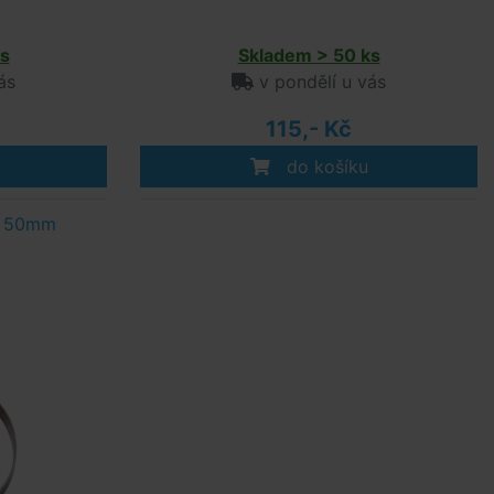
s
Skladem > 50 ks
ás
v pondělí u vás
115,- Kč
do košíku
- 50mm