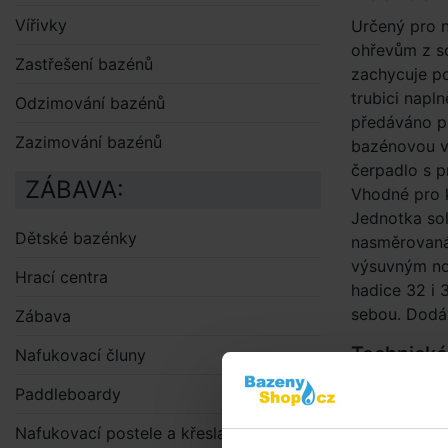
Vířivky
Určený pro n
ohřevům z so
Zastřešení bazénů
zachycuje po
trubici napl
Odzimování bazénů
předáváno pr
Zazimování bazénů
bazénovou vo
čerpadlo s 
ZÁBAVA:
Vhodné pro k
Jednotka sol
Dětské bazénky
nasměrovaná 
výsuvným noh
Hrací centra
hadice 32 i 
sebou. Dodá
Zábava
Technické
Nafukovací čluny
rozměr
Paddleboardy
hmotno
Nafukovací postele a křesla
obsah v