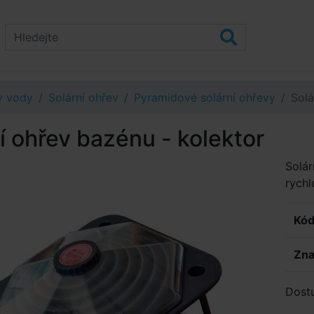
v vody
Solární ohřev
Pyramidové solární ohřevy
Solá
í ohřev bazénu - kolektor
Solár
rychl
Kód
Zna
Dost