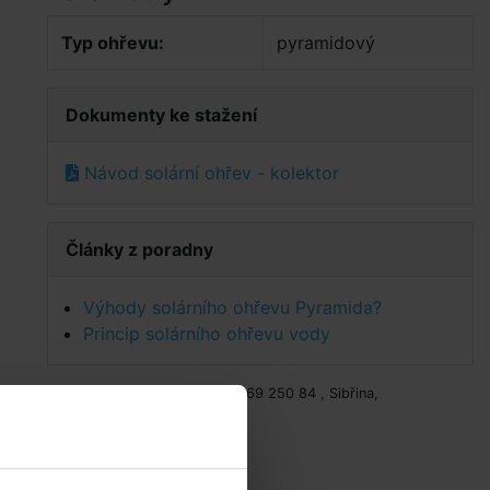
Typ ohřevu:
pyramidový
Dokumenty ke stažení
Návod solární ohřev - kolektor
Články z poradny
Výhody solárního ohřevu Pyramida?
Princip solárního ohřevu vody
Výrobce: PLK s.r.o., Říčanská 69 250 84 , Sibřina,
info@bazenyshop.cz