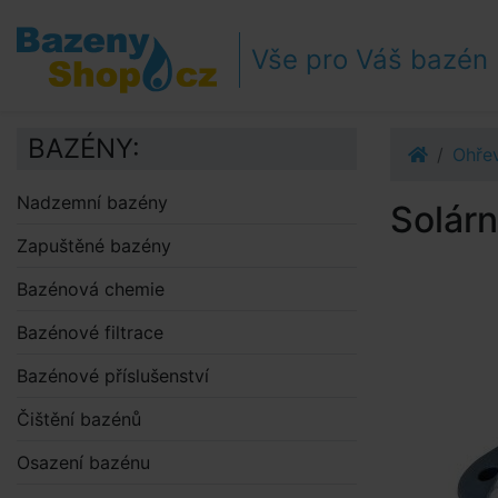
Přejít k navigaci
Přejít na obsah
Vše pro Váš bazén
Přejít k postrannímu sloupci
Klávesové zkratky
BAZÉNY:
Ohře
Nadzemní bazény
Solárn
Zapuštěné bazény
Bazénová chemie
Bazénové filtrace
Bazénové příslušenství
Čištění bazénů
Osazení bazénu