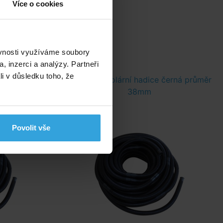
Více o cookies
ěvnosti využíváme soubory
, inzerci a analýzy. Partneři
li v důsledku toho, že
černá průměr
Bazénová solární hadice černá průměr
38mm
Povolit vše