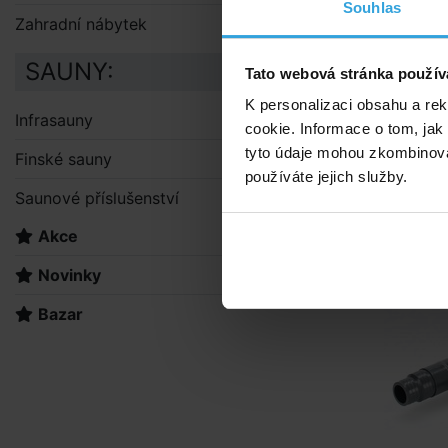
Souhlas
součást
Zahradní nábytek
připoje
součást
SAUNY:
Tato webová stránka použív
K personalizaci obsahu a re
Doporuče
Infrasauny
cookie. Informace o tom, jak
tyto údaje mohou zkombinovat
Finské sauny
Obto
používáte jejich služby.
Saunové příslušenství
Akce
Novinky
Bazar