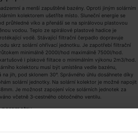
adzemní a menší zapuštěné bazény. Oproti jiným solárním
lárním kolektorem ušetříte místo. Sluneční energie se
d průhledné víko a přenáší se na spirálovou plastovou
něnou vodou. Teplo ze spirálové plastové hadice je
otékající vodě. Stávající filtrační čerpadlo dopravuje
du skrz solární ohřívací jednotku. Je zapotřebí filtrační
průtokem minimálně 2000l/hod maximálně 7500l/hod.
artušové i pískové filtace o minimálním výkonu 2m3/hod.
árního kolektoru musí být umístěna vedle bazénu,
na jih, pod sklonem 30°. Správného úhlu dosáhnete díky
ám solární jednotky. Na solární kolektor je možné napojit
38mm. Je možnost zapojení více solárních jednotek za
váno včetně 3-cestného obtočného ventilu.
 parametry
 cca 72 × 72 × 18 cm
st bez vody cca 2 kg
ody cca 40,7 l