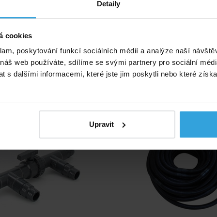
Detaily
í set s 3-cestným obtočným ventilem
ní na hadice o průměru 32 nebo 38mm (redukce jsou
í balení)
á cookies
klam, poskytování funkcí sociálních médií a analýze naší návšt
né příslušenství (5)
 náš web používáte, sdílíme se svými partnery pro sociální média
 s dalšími informacemi, které jste jim poskytli nebo které získa
čný ventil 32/38mm
Bazénová solární hadice 
32mm
Upravit