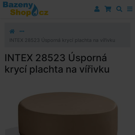
Přejít k navigaci
Přejít na obsah
Přejít k postrannímu sloupci
Klávesové zkratky
INTEX 28523 Úsporná krycí plachta na vířivku
INTEX 28523 Úsporná
krycí plachta na vířivku