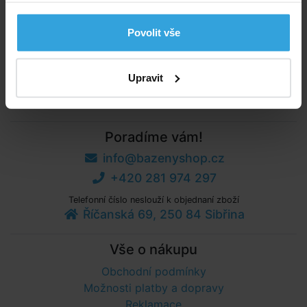
velký energeticky účinný kryt Pure Spa udržuje vaši
Pure Spa v teple a dokonce snižuje vaše náklady na
Povolit vše
energii.
Kryt, který šetří energii, chrání také před prokopnutím,
Upravit
poškrábáním a poškozením počasím.
Poradíme vám!
info@bazenyshop.cz
+420 281 974 297
Telefonní číslo neslouží k objednaní zboží
Říčanská 69, 250 84 Sibřina
Vše o nákupu
Obchodní podmínky
Možnosti platby a dopravy
Reklamace