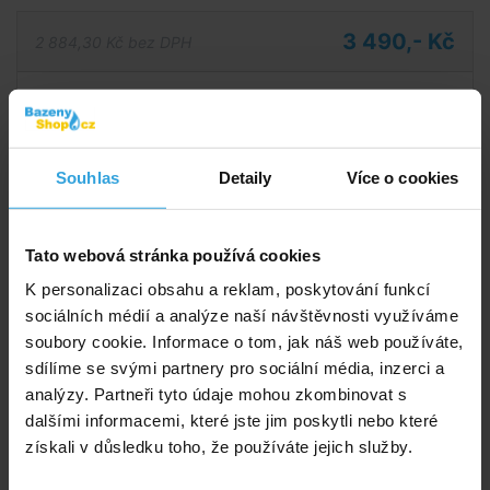
3 490,- Kč
2 884,30 Kč bez DPH
Do košíku
Zeptej se prodavače
Souhlas
Detaily
Více o cookies
Podrobný popis
Tato webová stránka používá cookies
Podrobný popis
K personalizaci obsahu a reklam, poskytování funkcí
Inovativní energeticky účinný kryt Pure Spa vyhovuje
sociálních médií a analýze naší návštěvnosti využíváme
všem čtyřmístným masážním modelům Pure Spa
soubory cookie. Informace o tom, jak náš web používáte,
Bubble Massage.
sdílíme se svými partnery pro sociální média, inzerci a
analýzy. Partneři tyto údaje mohou zkombinovat s
Kryt zlepšuje energetickou účinnost až o 50%.
dalšími informacemi, které jste jim poskytli nebo které
získali v důsledku toho, že používáte jejich služby.
Vysoká hustota, tepelně odolná pěna zajišťuje
dodatečnou izolaci a minimalizuje výkyvy tepla, takže