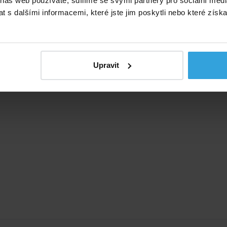
 náš web používáte, sdílíme se svými partnery pro sociální média
 s dalšími informacemi, které jste jim poskytli nebo které získa
Upravit