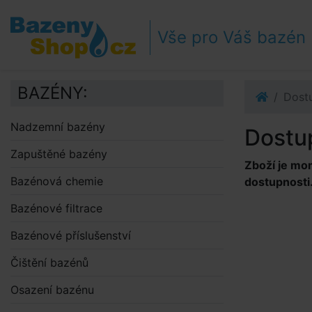
Přejít k navigaci
Přejít na obsah
Vše pro Váš bazén
Přejít k postrannímu sloupci
Klávesové zkratky
BAZÉNY:
Dost
Nadzemní bazény
Dostu
Zapuštěné bazény
Zboží je mo
Bazénová chemie
dostupnosti
Bazénové filtrace
Bazénové příslušenství
Čištění bazénů
Osazení bazénu