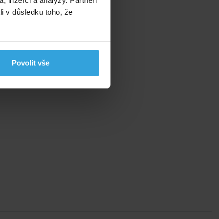
, inzerci a analýzy. Partneři
li v důsledku toho, že
Povolit vše