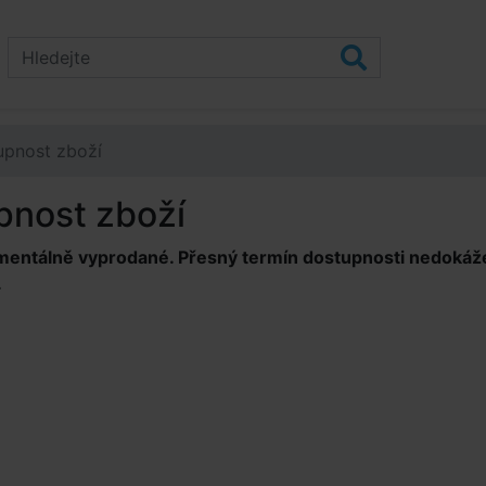
upnost zboží
pnost zboží
mentálně vyprodané. Přesný termín dostupnosti nedokážem
.