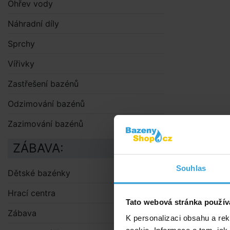
Ohřev vody
Náhradní díly
Sprchy
Vířivky
Zastřešení bazénů
Odzimování bazénů
Zazimování bazénů
ZÁBAVA:
Souhlas
Dětské bazénky
Hrací centra
Tato webová stránka použív
Zábava
K personalizaci obsahu a re