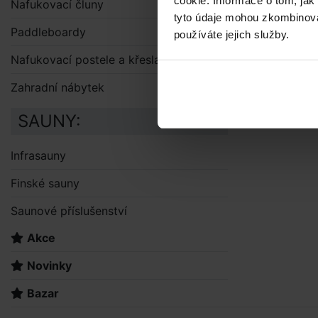
cookie. Informace o tom, jak
Nafukovací čluny
tyto údaje mohou zkombinovat
Paddleboardy
používáte jejich služby.
Nafukovací postele a křesla
Zahradní nábytek
SAUNY:
Infrasauny
Finské sauny
Saunové příslušenství
Akce
Novinky
Bazar