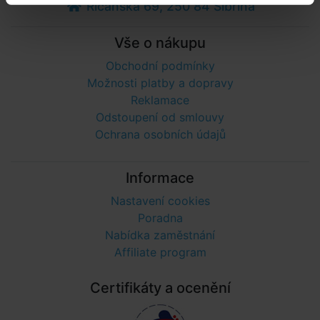
Říčanská 69, 250 84 Sibřina
Vše o nákupu
Obchodní podmínky
Možnosti platby a dopravy
Reklamace
Odstoupení od smlouvy
Ochrana osobních údajů
Informace
Nastavení cookies
Poradna
Nabídka zaměstnání
Affiliate program
Certifikáty a ocenění