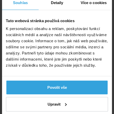
E-shop:
Skladem 2 ks
v úterý u vás
Souhlas
Detaily
Více o cookies
Prodejna:
Skladem 2 ks
Tato webová stránka používá cookies
1 399,- Kč
1 156,20 Kč bez DPH
K personalizaci obsahu a reklam, poskytování funkcí
sociálních médií a analýze naší návštěvnosti využíváme
Do košíku
soubory cookie. Informace o tom, jak náš web používáte,
sdílíme se svými partnery pro sociální média, inzerci a
Zeptej se prodavače
analýzy. Partneři tyto údaje mohou zkombinovat s
dalšími informacemi, které jste jim poskytli nebo které
získali v důsledku toho, že používáte jejich služby.
Podrobný popis
Poradíme vám!
Povolit vše
info@bazenyshop.cz
+420 281 974 297
Upravit
Telefonní číslo neslouží k objednaní zboží