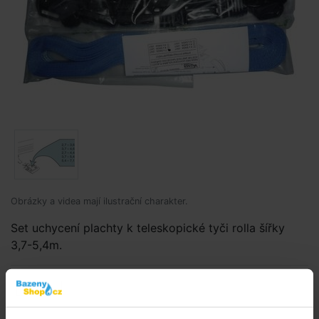
Obrázky a videa mají ilustrační charakter.
Set uchycení plachty k teleskopické tyči rolla šířky
3,7-5,4m.
Kód produktu:
BS1439