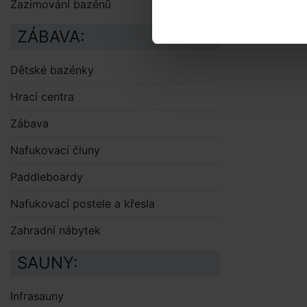
Zazimování bazénů
ZÁBAVA:
Dětské bazénky
Hrací centra
Zábava
Nafukovací čluny
Paddleboardy
Nafukovací postele a křesla
Zahradní nábytek
SAUNY:
Infrasauny