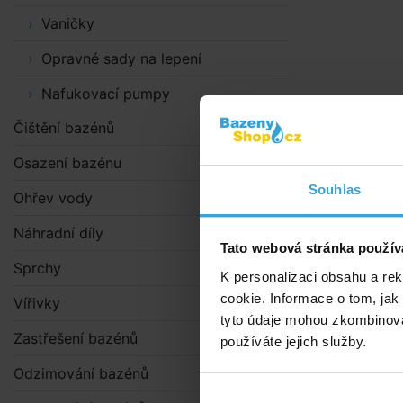
Vaničky
Opravné sady na lepení
Nafukovací pumpy
Čištění bazénů
Osazení bazénu
Souhlas
Ohřev vody
Náhradní díly
Tato webová stránka použív
Sprchy
K personalizaci obsahu a re
cookie. Informace o tom, jak
Vířivky
tyto údaje mohou zkombinovat
Zastřešení bazénů
používáte jejich služby.
Odzimování bazénů