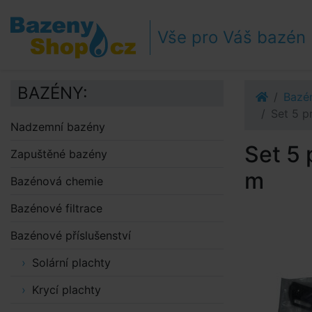
Přejít k navigaci
Přejít na obsah
Vše pro Váš bazén
Přejít k postrannímu sloupci
Klávesové zkratky
BAZÉNY:
Bazén
Set 5 p
Nadzemní bazény
Set 5 
Zapuštěné bazény
m
Bazénová chemie
Bazénové filtrace
Bazénové příslušenství
Solární plachty
Krycí plachty