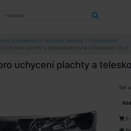
ové příslušenství
Rolovací zařízení
Příslušenství
ro uchycení plachty a teleskopické tyče s tkalounem 1,5 m
pro uchycení plachty a telesk
Set u
Kód
E-
Pr