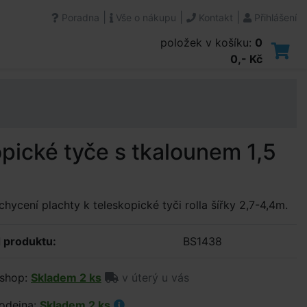
|
|
|
Poradna
Vše o nákupu
Kontakt
Přihlášení
položek v košíku:
0
0,- Kč
opické tyče s tkalounem 1,5
chycení plachty k teleskopické tyči rolla šířky 2,7-4,4m.
 produktu:
BS1438
shop:
Skladem 2 ks
v úterý u vás
odejna:
Skladem 2 ks