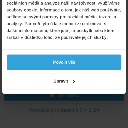
sociálních médií a analýze naší návštěvnosti využíváme
soubory cookie. Informace o tom, jak náš web používáte,
sdílíme se svými partnery pro sociální média, inzerci a
analýzy. Partneři tyto údaje mohou zkombinovat s
dalšími informacemi, které jste jim poskytli nebo které
získali v důsledku toho, že používáte jejich služby.
Tvar:
obdelník
Skutečný rozměr:
2,7 x 2,0 m
Gramáž:
300 g/m2
Skladem > 20 ks
Povolit vše
v pondělí u vás
329,- Kč
Upravit
do košíku
Podložka pod bazén 3,5 x 2,5m