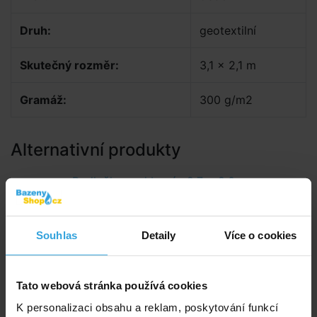
Druh:
geotextilní
Skutečný rozměr:
3,1 x 2,1 m
Gramáž:
300 g/m2
Alternativní produkty
Podložka pod bazén 2,7 x 2,0m
Souhlas
Detaily
Více o cookies
Tato webová stránka používá cookies
K personalizaci obsahu a reklam, poskytování funkcí