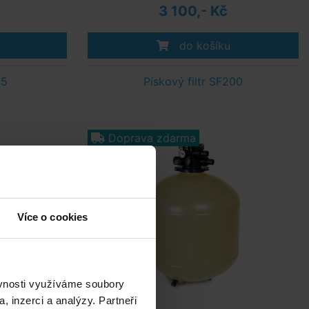
3 100,- Kč
do košíku
65
Pískový filtr SF200
Doprava zdarma
Více o cookies
ěvnosti využíváme soubory
, inzerci a analýzy. Partneři