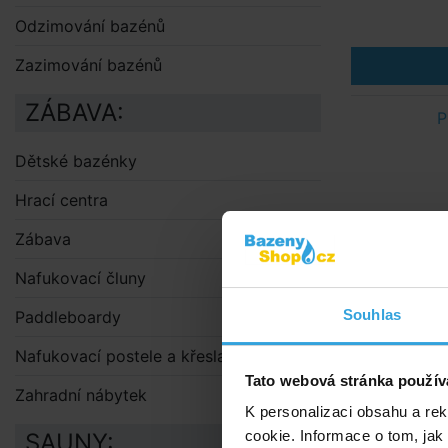
Odzimování bazénů
Zazimování bazénů
ZÁBAVA:
P
Dětské bazénky
Hrací centra
Zábava
Nafukovací čluny
Souhlas
Paddleboardy
Nafukovací postele a křesla
Tato webová stránka použív
Zahradní nábytek
K personalizaci obsahu a re
cookie. Informace o tom, jak
SAUNY: