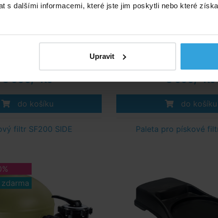
 6m3/hod s 4 cestným pákovým TOP
Pískový filtr 8,5m3/hod s 6-ti ces
 s dalšími informacemi, které jste jim poskytli nebo které získa
ventilem.
ventilem.
Skladem 4 ks
Skladem > 5 k
Upravit
v úterý u vás
v úterý u vá
3 500,- Kč
3 990,- Kč
do košíku
do košíku
ový filtr SF200 SIDE
Paleta pro pískové fil
0%
 zdarma