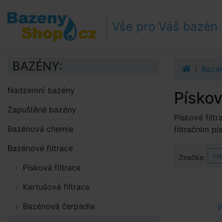
Přejít k navigaci
Přejít na obsah
Vše pro Váš bazén
Přejít k postrannímu sloupci
Klávesové zkratky
BAZÉNY:
Bazén
Nadzemní bazény
Pískov
Zapuštěné bazény
Pískové filt
Bazénová chemie
filtračním pí
Bazénové filtrace
vš
Značka:
Písková filtrace
Kartušová filtrace
Bazénová čerpadla
P