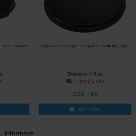
načky Shott model
Plastová podstava pro bazénová čerpadla filtry Shott.
s
Skladem > 5 ks
s
v úterý u vás
420,- Kč
do košíku
Informace