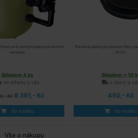
8m3/hod se 6 cestným pákovým bočním
Plastová paleta pro pískové filtry z
ventilem.
SF30.
Skladem 4 ks
Skladem > 10 k
ve středu u vás
v úterý u vá
8 361,- Kč
450,- Kč
0,- Kč
do košíku
do košíku
Vše o nákupu