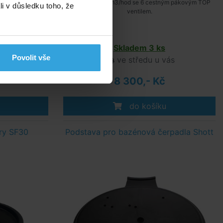
tným pákovým TOP
Pískový filtr 18m3/hod se 6 cestným pákovým TOP
li v důsledku toho, že
ventilem.
s
Skladem 3 ks
Povolit vše
s
ve středu u vás
8 300,- Kč
do košíku
try SF30
Podstava pro bazénová čerpadla Shott