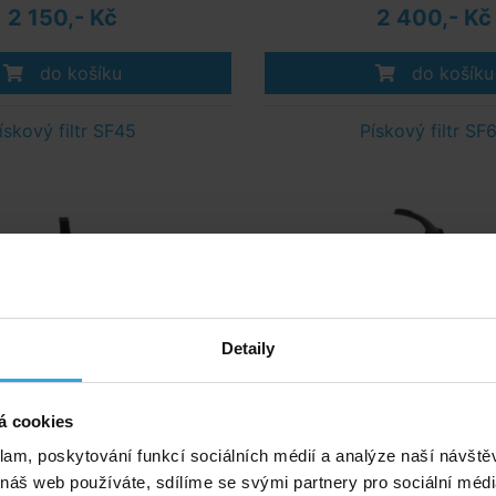
2 150,- Kč
2 400,- Kč
do košíku
do košíku
ískový filtr SF45
Pískový filtr SF
Detaily
á cookies
klam, poskytování funkcí sociálních médií a analýze naší návšt
 náš web používáte, sdílíme se svými partnery pro sociální média