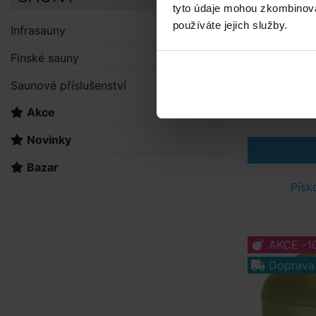
Pískový filtr
tyto údaje mohou zkombinovat
používáte jejich služby.
Infrasauny
Finské sauny
Saunové příslušenství
Akce
Novinky
Bazar
Písk
AKCE -1
Doprava