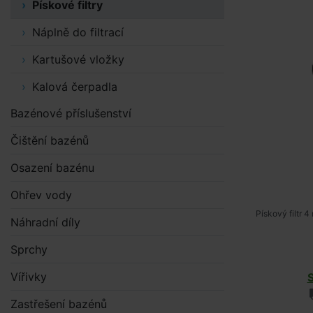
Pískové filtry
Náplně do filtrací
Kartušové vložky
Kalová čerpadla
Bazénové příslušenství
Čištění bazénů
Osazení bazénu
Ohřev vody
Pískový filtr
Náhradní díly
Sprchy
Vířivky
Zastřešení bazénů