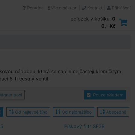
|
|
|
Poradna
Vše o nákupu
Kontakt
Přihlášení
položek v košíku:
0
0,- Kč
lakovou nádobou, která se naplní nejčastěji křemičitým
ací 6-ti cestný ventil.
Vágner pool
Pouze skladem
í
Od nejlevnějšího
Od nejdražšího
Abecedně
25
Pískový filtr SF38