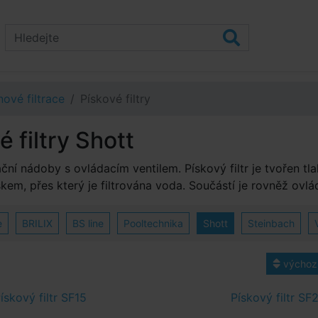
ové filtrace
Pískové filtry
é filtry Shott
rační nádoby s ovládacím ventilem. Pískový filtr je tvořen t
skem, přes který je filtrována voda. Součástí je rovněž ovlád
e
BRILIX
BS line
Pooltechnika
Shott
Steinbach
výchoz
ískový filtr SF15
Pískový filtr SF