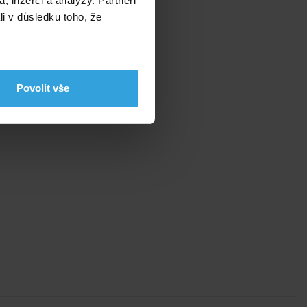
, inzerci a analýzy. Partneři
li v důsledku toho, že
Povolit vše