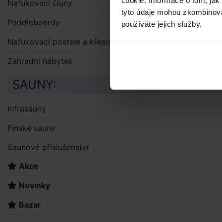
cookie. Informace o tom, jak
Nafukovací čluny
tyto údaje mohou zkombinovat
Paddleboardy
používáte jejich služby.
Nafukovací postele a křesla
Zahradní nábytek
SAUNY:
Infrasauny
Finské sauny
Saunové příslušenství
Akce
Novinky
Bazar