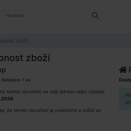
upnost zboží
pnost zboží
op
P
Skladem 1 ks
Dost
ý termín doručení na vaši adresu nebo výdejní
Př
.2026
sh
, že termín doručení je orientační a může se