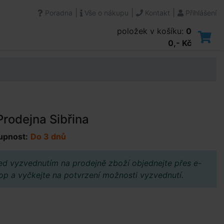
|
|
|
Poradna
Vše o nákupu
Kontakt
Přihlášení
položek v košíku:
0
0,- Kč
rodejna Sibřina
upnost:
Do 3 dnů
ed vyzvednutím na prodejně zboží objednejte přes e-
op a vyčkejte na potvrzení možnosti vyzvednutí.