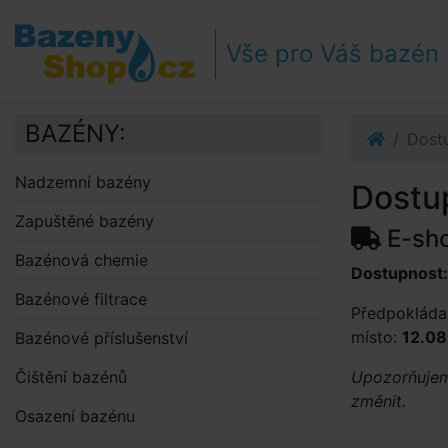
Přejít k navigaci
Přejít na obsah
Vše pro Váš bazén
Přejít k postrannímu sloupci
Klávesové zkratky
BAZÉNY:
Dost
Nadzemní bazény
Dostu
Zapuštěné bazény
E-sh
Bazénová chemie
Dostupnost:
Bazénové filtrace
Předpokládan
místo:
12.08
Bazénové příslušenství
Čištění bazénů
Upozorňujeme
změnit.
Osazení bazénu