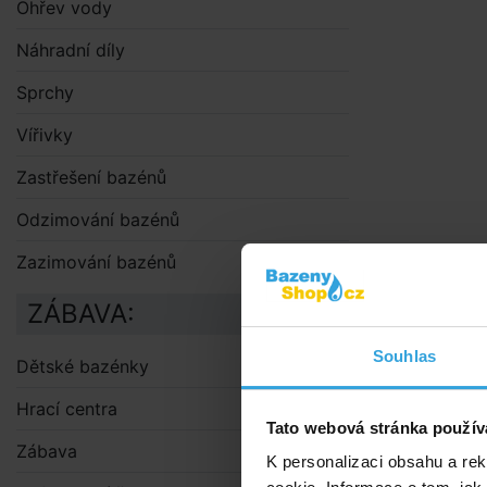
Ohřev vody
Náhradní díly
Sprchy
Vířivky
Zastřešení bazénů
Odzimování bazénů
Zazimování bazénů
ZÁBAVA:
Souhlas
Dětské bazénky
Hrací centra
Tato webová stránka použív
Zábava
K personalizaci obsahu a re