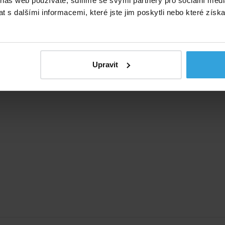
 náš web používáte, sdílíme se svými partnery pro sociální média
 s dalšími informacemi, které jste jim poskytli nebo které získa
Upravit