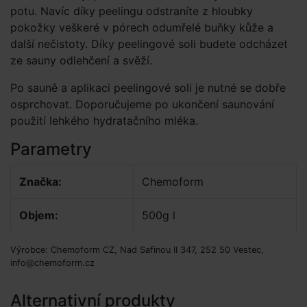
potu. Navíc díky peelingu odstraníte z hloubky
pokožky veškeré v pórech odumřelé buňky kůže a
další nečistoty. Díky peelingové soli budete odcházet
ze sauny odlehčení a svěží.
Po sauně a aplikaci peelingové soli je nutné se dobře
osprchovat. Doporučujeme po ukončení saunování
použití lehkého hydratačního mléka.
Parametry
Značka:
Chemoform
Objem:
500g l
Výrobce: Chemoform CZ, Nad Safinou II 347, 252 50 Vestec,
info@chemoform.cz
Alternativní produkty