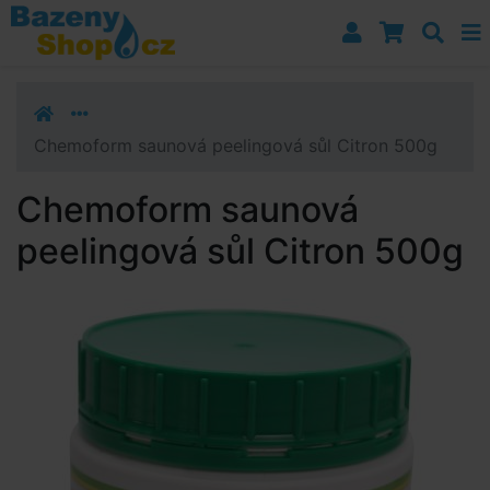
Přejít k navigaci
Přejít na obsah
Přejít k postrannímu sloupci
Klávesové zkratky
Chemoform saunová peelingová sůl Citron 500g
Chemoform saunová
peelingová sůl Citron 500g