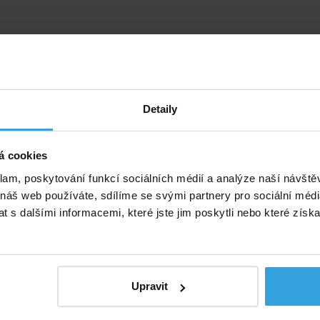
Detaily
né příslušenství (1)
pod bazén o průměru 4,6m
á cookies
klam, poskytování funkcí sociálních médií a analýze naší návšt
 náš web používáte, sdílíme se svými partnery pro sociální média
 s dalšími informacemi, které jste jim poskytli nebo které získa
Upravit