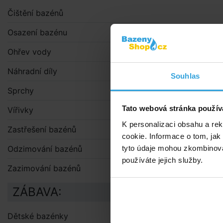
Čištění bazénů
Osazení bazénu
Ohřev vody
Náhradní díly
Souhlas
Doporuče
Sprchy
Podložka 
Tato webová stránka použív
Vířivky
K personalizaci obsahu a re
Zastřešení bazénů
cookie. Informace o tom, jak
tyto údaje mohou zkombinovat
Odzimování bazénů
používáte jejich služby.
Zazimování bazénů
ZÁBAVA:
Dětské bazénky