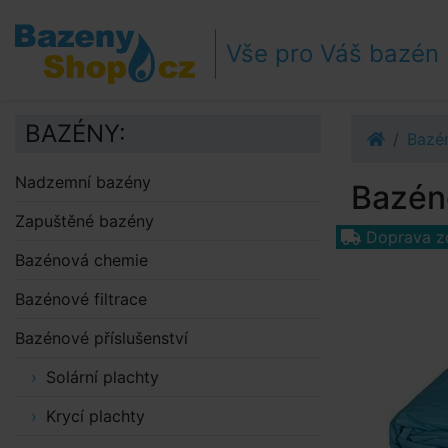
Přejít k navigaci
Přejít na obsah
Vše pro Váš bazén
Přejít k postrannímu sloupci
Klávesové zkratky
BAZÉNY:
Bazén
Nadzemní bazény
Bazén
Zapuštěné bazény
Doprava z
Bazénová chemie
Bazénové filtrace
Bazénové příslušenství
Solární plachty
Krycí plachty