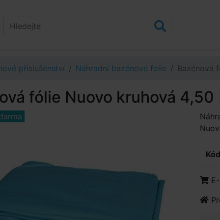
ové příslušenství
Náhradní bazénové folie
Bazénová f
ová fólie Nuovo kruhová 4,50
darma
Náhra
Nuovo
Kód
E-
Pr