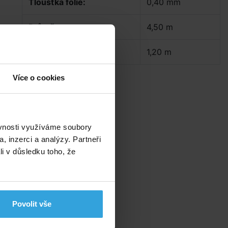
Tloušťka fólie:
0,40 mm
Průměr:
4,50 m
Hloubka:
1,20 m
Více o cookies
ěvnosti využíváme soubory
, inzerci a analýzy. Partneři
li v důsledku toho, že
Povolit vše