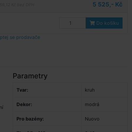
5 525,- Kč
66,12 Kč bez DPH
Do košíku
ptej se prodavače
Parametry
Tvar:
kruh
Dekor:
modrá
ní
Pro bazény:
Nuovo