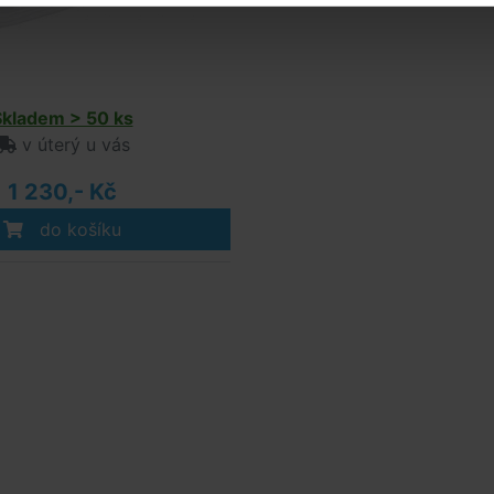
Skladem > 50 ks
v úterý u vás
1 230,- Kč
do košíku