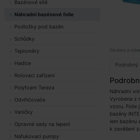
Bazénové sítě
Náhradní bazénové folie
Podložky pod bazén
Schůdky
Teploměry
Obrázky a videa 
Hadice
Podrobný 
Rolovací zařízení
Podrobn
Polyfoam Tereza
Náhradní vni
Vyrobena z m
Odvlhčovače
vzoru. Folie
Vaničky
bazény INTEX
lem bazénu a
Opravné sady na lepení
k zavěšení z
Nafukovací pumpy