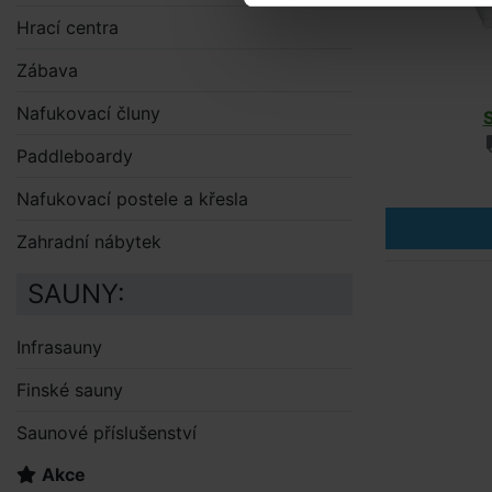
Hrací centra
Zábava
Nafukovací čluny
Paddleboardy
Nafukovací postele a křesla
Zahradní nábytek
SAUNY:
Infrasauny
Finské sauny
Saunové příslušenství
Akce