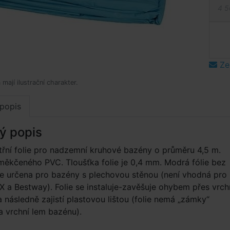
4 5
Ze
mají ilustrační charakter.
popis
ý popis
třní folie pro nadzemní kruhové bazény o průměru 4,5 m.
ěkčeného PVC. Tloušťka folie je 0,4 mm. Modrá fólie bez
 je určena pro bazény s plechovou stěnou (není vhodná pro
 a Bestway). Folie se instaluje-zavěšuje ohybem přes vrch
 následně zajistí plastovou lištou (folie nemá „zámky“
a vrchní lem bazénu).