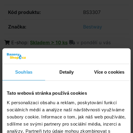
Kód produktu:
BS3307
Značka:
Bestway
E-shop:
Skladem > 10 ks
v pondělí u vás
Prodejna:
Skladem > 5 ks
69,- Kč
57,03 Kč bez DPH
Souhlas
Detaily
Více o cookies
Do košíku
Tato webová stránka používá cookies
K personalizaci obsahu a reklam, poskytování funkcí
Zeptej se prodavače
sociálních médií a analýze naší návštěvnosti využíváme
soubory cookie. Informace o tom, jak náš web používáte,
Podrobný popis
sdílíme se svými partnery pro sociální média, inzerci a
analýzy. Partneři tyto údaje mohou zkombinovat s