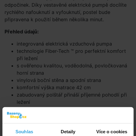
odpočinek. Díky vestavěné elektrické pumpě docílíte
rychlého nafouknutí a vyfouknutí, postel bude
připravena k použití během několika minut.
Přehled údajů:
integrovaná elektrická vzduchová pumpa
technologie Fiber-Tech ™ pro perfektní komfort
při ležení
s ověřenou kvalitou, voděodolná, povločkovaná
horní strana
vinylová boční stěna a spodní strana
komfortní výška matrace 42 cm
zabudovaný polštář přináší příjemné pohodlí při
ležení
maximální nosnost 273 kg
Technologie Fiber-Tech
Souhlas
Detaily
Více o cookies