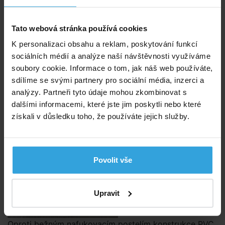
Tato webová stránka používá cookies
Neuveřitelný klid během noci začíná s jedinečným
K personalizaci obsahu a reklam, poskytování funkcí
vláknem. Nafukovací postele s touto novou, inovativní
sociálních médií a analýze naší návštěvnosti využíváme
a patentovanou technologií Fiber-Tech ™ se skládají
soubory cookie. Informace o tom, jak náš web používáte,
z tisíců vysoce pevných polyesterových vláken.
sdílíme se svými partnery pro sociální média, inzerci a
analýzy. Partneři tyto údaje mohou zkombinovat s
Odolnost a pohodlí
dalšími informacemi, které jste jim poskytli nebo které
získali v důsledku toho, že používáte jejich služby.
Povolit vše
Upravit
Oproti bežným nafukovacím postelím konstrukce PVC