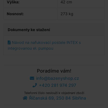
Výška:
42 cm
Nosnost:
273 kg
Dokumenty ke stažení
Návod na nafukovací postele INTEX s
integrovanou el. pumpou
Poradíme vám!
info@bazenyshop.cz
+420 281 974 297
Telefonní číslo neslouží k objednaní zboží
Říčanská 69, 250 84 Sibřina