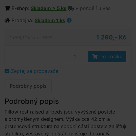
E-shop:
Skladem > 5 ks
v pondělí u vás
Prodejna:
Skladem 1 ks
1 290,- Kč
1 066,12 Kč bez DPH
Do košíku
Zeptej se prodavače
Podrobný popis
Podrobný popis
Pillow rest raised airbeds jsou vyvýšené postele
s promyšleným designem. Výška cca 42 cm a
prstencová struktura na spodní části postele zajišťují
stabilitu, vestavěný polštář zajišťuje dokonalý