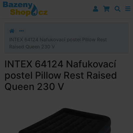
Přejít k navigaci
Přejít na obsah
Přejít k postrannímu sloupci
Klávesové zkratky
INTEX 64124 Nafukovací postel Pillow Rest
Raised Queen 230 V
INTEX 64124 Nafukovací
postel Pillow Rest Raised
Queen 230 V