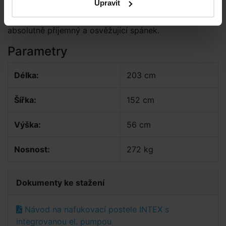
Upravit
Moderní technologie Fiber-Tech ™ Vám umožňuje
absolutně příjemný a osvěžující spánek.
Parametry
Délka:
203 cm
Šířka:
152 cm
Výška:
56 cm
Nosnost:
272 kg
Dokumenty ke stažení
Návod na nafukovací postele INTEX s
integrovanou el. pumpou