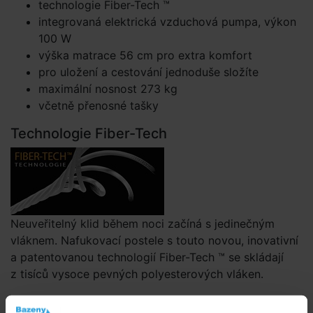
technologie Fiber-Tech ™
integrovaná elektrická vzduchová pumpa, výkon
100 W
výška matrace 56 cm pro extra komfort
pro uložení a cestování jednoduše složíte
maximální nosnost 273 kg
včetně přenosné tašky
Technologie Fiber-Tech
Neuveřitelný klid během noci začíná s jedinečným
vláknem. Nafukovací postele s touto novou, inovativní
a patentovanou technologií Fiber-Tech ™ se skládají
z tisíců vysoce pevných polyesterových vláken.
Odolnost a pohodlí