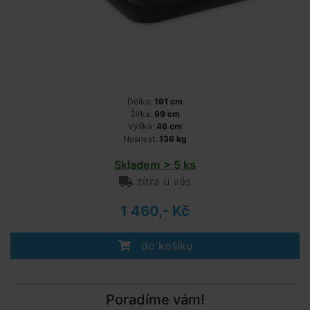
Délka:
191 cm
Šířka:
99 cm
Výška:
46 cm
Nosnost:
136 kg
Skladem > 5 ks
zítra u vás
1 460,- Kč
do košíku
Poradíme vám!