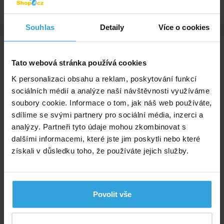
Souhlas
Detaily
Více o cookies
Tato webová stránka používá cookies
K personalizaci obsahu a reklam, poskytování funkcí
sociálních médií a analýze naší návštěvnosti využíváme
soubory cookie. Informace o tom, jak náš web používáte,
sdílíme se svými partnery pro sociální média, inzerci a
Oproti bežným nafukovacím postelím konstrukce PVC
analýzy. Partneři tyto údaje mohou zkombinovat s
I-Beam se vysoce pevná polyesterová vlákna Fiber-
dalšími informacemi, které jste jim poskytli nebo které
Tech ™ neroztahují. To vede k úžasné odolnosti a
získali v důsledku toho, že používáte jejich služby.
vylepšenému, dlouhotrvajícímu pohodlí.
Osvěžující spánek
Povolit vše