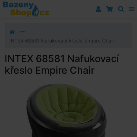
Přejít k navigaci
Přejít na obsah
Přejít k postrannímu sloupci
Klávesové zkratky
INTEX 68581 Nafukovací křeslo Empire Chair
INTEX 68581 Nafukovací
křeslo Empire Chair