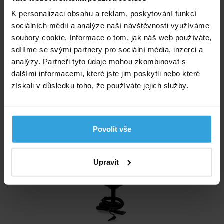
Šířka:
109 cm
K personalizaci obsahu a reklam, poskytování funkcí
sociálních médií a analýze naší návštěvnosti využíváme
Výška:
69 cm
soubory cookie. Informace o tom, jak náš web používáte,
sdílíme se svými partnery pro sociální média, inzerci a
Nosnost:
100 kg
analýzy. Partneři tyto údaje mohou zkombinovat s
dalšími informacemi, které jste jim poskytli nebo které
získali v důsledku toho, že používáte jejich služby.
Doporučené příslušenství (1)
INTEX 68614 Ruční pumpa 36cm
Povolit vše
Upravit