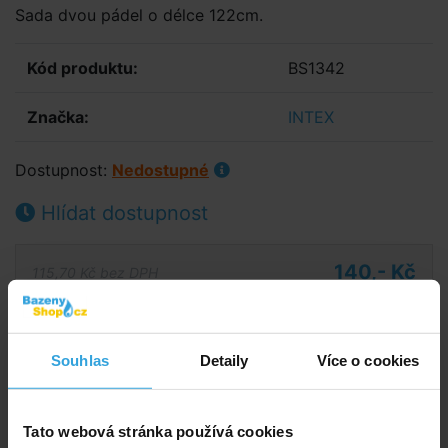
Sada dvou pádel o délce 122cm.
Kód produktu:
BS1342
Značka:
INTEX
Dostupnost:
Nedostupné
Hlídat dostupnost
140,- Kč
115,70 Kč bez DPH
Zeptej se prodavače
Souhlas
Detaily
Více o cookies
Podrobný popis
Podrobný popis
Tato webová stránka používá cookies
Pádla skládající z 2 pádel o délce 122 cm. Jednotlivé