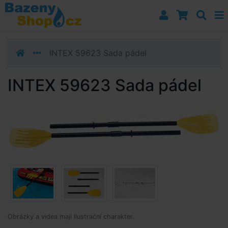
Přejít k navigaci
Přejít na obsah
Přejít k postrannímu sloupci
Klávesové zkratky
INTEX 59623 Sada pádel
INTEX 59623 Sada pádel
Obrázky a videa mají ilustrační charakter.