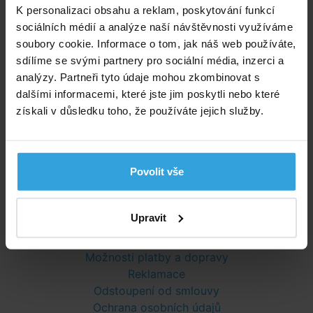
K personalizaci obsahu a reklam, poskytování funkcí
díly sady pádel INTEX se stabilně spojí sešroubováním.
sociálních médií a analýze naší návštěvnosti využíváme
Díky pojistným kroužkům, které jsou součástí balení,
soubory cookie. Informace o tom, jak náš web používáte,
mohou být pádla zafixována.
sdílíme se svými partnery pro sociální média, inzerci a
analýzy. Partneři tyto údaje mohou zkombinovat s
dalšími informacemi, které jste jim poskytli nebo které
Poradíme vám!
získali v důsledku toho, že používáte jejich služby.
info@bazenyshop.cz
+420 281 974 297
Telefonní číslo neslouží k objednaní zboží
Povolit vše
Říčanská 69, 250 84 Sibřina
Vše o nákupu
Upravit
Obchodní podmínky
Možnosti platby a dopravy
Reklamace
Odstoupení od smlouvy
Ochrana osobních údajů