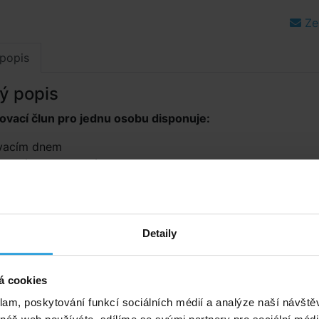
Ze
popis
ý popis
ovací člun pro jednu osobu disponuje:
vacím dnem
ytné lano po celém okraji
pro pádla
uchové komory s dvojitým ventilkem
t 80 kg
 sada je součástí balení.
Detaily
t cca 160 × 94 × 29 cm
á cookies
klam, poskytování funkcí sociálních médií a analýze naší návšt