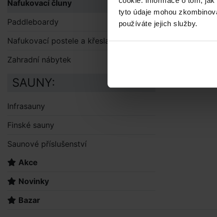
cookie. Informace o tom, jak
Nafukovací čluny
tyto údaje mohou zkombinovat
Paddleboardy
používáte jejich služby.
Nafukovací postele a křesla
Zahradní nábytek
SAUNY:
Infrasauny
Finské sauny
Saunové příslušenství
Akce
Novinky
Bazar