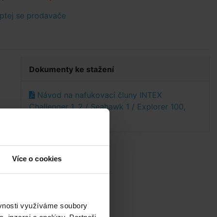
ptej se prodavače
Dokumenty ke stažení
Návod na nafukovací čluny INTEX
Challenger 1, 2 / Seahawk 1 / Explorer 100,
200, 300
Více o cookies
ěvnosti využíváme soubory