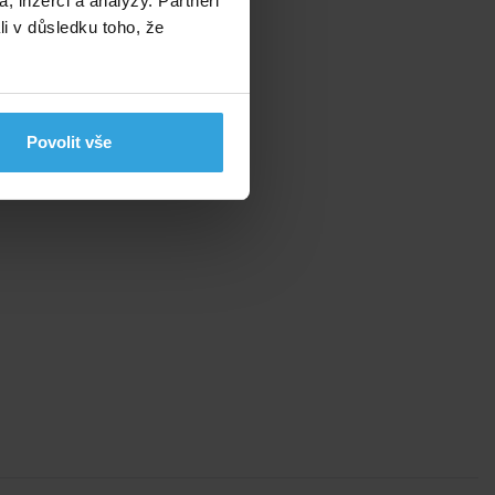
, inzerci a analýzy. Partneři
li v důsledku toho, že
Povolit vše