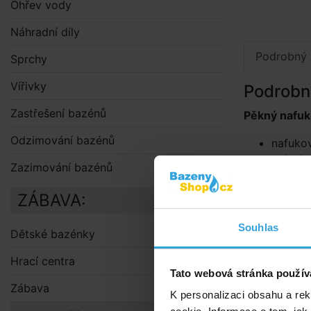
Ohřev vody
Náhradní díly
Podrobný 
Sprchy
Vířivky
Podrobn
Zastřešení bazénů
Pěkný nafuk
Odzimování bazénů
nafuko
má zách
Zazimování bazénů
úchyty 
tři vzd
ZÁBAVA:
nosnos
Opravná
Souhlas
Dětské bazénky
velikos
Hrací centra
Tato webová stránka použív
Zábava
K personalizaci obsahu a re