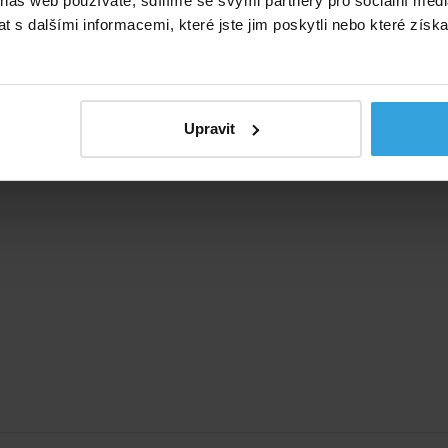
 náš web používáte, sdílíme se svými partnery pro sociální média
 s dalšími informacemi, které jste jim poskytli nebo které získa
Upravit