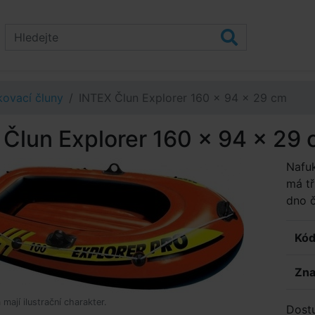
ovací čluny
INTEX Člun Explorer 160 x 94 x 29 cm
Člun Explorer 160 x 94 x 29
Nafuk
má tř
dno č
Kód
Zna
mají ilustrační charakter.
Dost