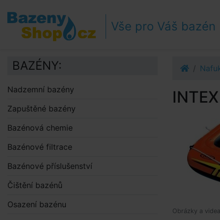
Přejít k navigaci
Přejít na obsah
Vše pro Váš bazén
Přejít k postrannímu sloupci
Klávesové zkratky
BAZÉNY:
Nafuk
Nadzemní bazény
INTEX 
Zapuštěné bazény
Bazénová chemie
Bazénové filtrace
Bazénové příslušenství
Čištění bazénů
Osazení bazénu
Obrázky a videa 