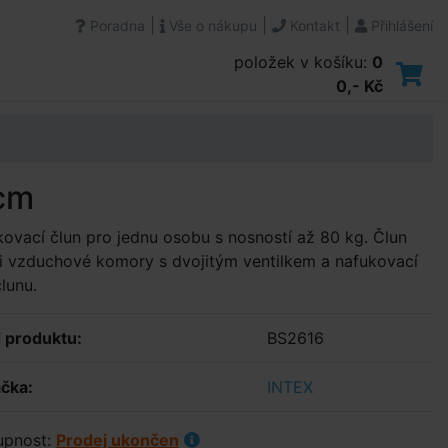
|
|
|
Poradna
Vše o nákupu
Kontakt
Přihlášení
položek v košíku:
0
0,- Kč
 cm
ovací člun pro jednu osobu s nosností až 80 kg. Člun
i vzduchové komory s dvojitým ventilkem a nafukovací
lunu.
 produktu:
BS2616
čka:
INTEX
upnost:
Prodej ukončen