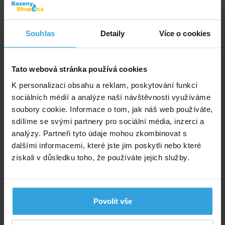
Podrobný popis
Podrobný popis
Souhlas
Detaily
Více o cookies
Madlo je vyrobené z leštěné nerez oceli AISI
316 o průměru 43 mm. Díky výrobě z oceli AISI 316 lze
Tato webová stránka používá cookies
použít madlo i na bazénu se slanou úpravou vody.
K personalizaci obsahu a reklam, poskytování funkcí
Madlo je bez krytky šroubů.
sociálních médií a analýze naší návštěvnosti využíváme
soubory cookie. Informace o tom, jak náš web používáte,
Uvedená cena je za 1ks madla.
sdílíme se svými partnery pro sociální média, inzerci a
Parametry
analýzy. Partneři tyto údaje mohou zkombinovat s
dalšími informacemi, které jste jim poskytli nebo které
Materiál:
AISI 316
získali v důsledku toho, že používáte jejich služby.
Výrobce: Vágner Pool s.r.o., Nad Safinou 348 252 50, Vestec,
info@vagnerpool.com
Povolit vše