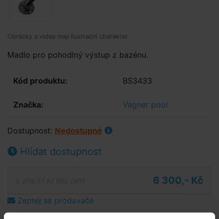
Obrázky a videa mají ilustrační charakter.
Madlo pro pohodlný výstup z bazénu.
Kód produktu:
BS3433
Značka:
Vágner pool
Dostupnost:
Nedostupné
Hlídat dostupnost
6 300,- Kč
5 206,61 Kč bez DPH
Zeptej se prodavače