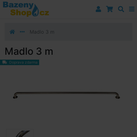
Přejít k navigaci
Přejít na obsah
Přejít k postrannímu sloupci
Klávesové zkratky
Madlo 3 m
Madlo 3 m
Doprava zdarma