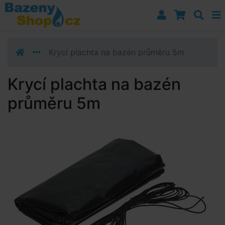
Přejít k navigaci
Přejít na obsah
Přejít k postrannímu sloupci
Klávesové zkratky
Krycí plachta na bazén průměru 5m
Krycí plachta na bazén
průměru 5m