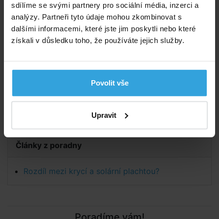
sdílíme se svými partnery pro sociální média, inzerci a
se o plachtu s výbornou odolností proti mechanickému
analýzy. Partneři tyto údaje mohou zkombinovat s
poškození a povětrnostním vlivům.
dalšími informacemi, které jste jim poskytli nebo které
Plachta má silná oka po obvodu. Dodáváno včetně
získali v důsledku toho, že používáte jejich služby.
pružného lana na uchycení okolo bazénu.
Tloušťka plachty 140 g/m2.
Povolit vše
Parametry
Tvar:
kruh
Upravit
Články z poradny
Rozdíl mezi krycí a solární plachtou?
Poradíme vám!