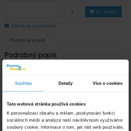
Do košíku
Zeptej se prodavače
Podrobný popis
Podrobný popis
Plachta na bazén kruh 5,0m (skutečný rozměr plachty
je 5,5m).
Souhlas
Detaily
Více o cookies
Kvalitní kašírovaná plachta černé barvy. Díky černé
barvě nepropouští světlo a tím zabraňuje růstu řas a
mikroorganismů v bazénu.
Tato webová stránka používá cookies
Kašírované fólie jsou mrazuodolné.
K personalizaci obsahu a reklam, poskytování funkcí
sociálních médií a analýze naší návštěvnosti využíváme
Tato plachta se vyznačuje velmi dlouhou životností a
soubory cookie. Informace o tom, jak náš web používáte,
doporučujeme je i pro použití v zimním období. Jedná