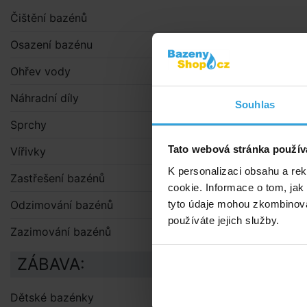
Čištění bazénů
Osazení bazénu
Ohřev vody
Náhradní díly
Souhlas
Sprchy
Tato webová stránka použív
Vířivky
K personalizaci obsahu a re
Zastřešení bazénů
cookie. Informace o tom, jak
tyto údaje mohou zkombinovat
Odzimování bazénů
používáte jejich služby.
Zazimování bazénů
ZÁBAVA:
Dětské bazénky