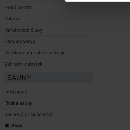
Hrací centra
Zábava
Nafukovací čluny
Paddleboardy
Nafukovací postele a křesla
Zahradní nábytek
SAUNY:
Infrasauny
Finské sauny
Saunové příslušenství
Akce