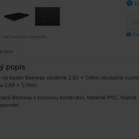
Hl
223
Ze
mají ilustrační charakter.
popis
ý popis
a na bazén Bestway obdélník 2,82 × 1,96m (skutečný rozm
ca 2,69 × 1,79m).
bazé Bestway s kovovou konstrukcí. Materiál PVC. Včetně
upevnění.