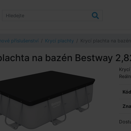
ové příslušenství
Krycí plachty
Krycí plachta na bazé
plachta na bazén Bestway 2,8
Krycí
Reáln
Kód
Zna
Dost