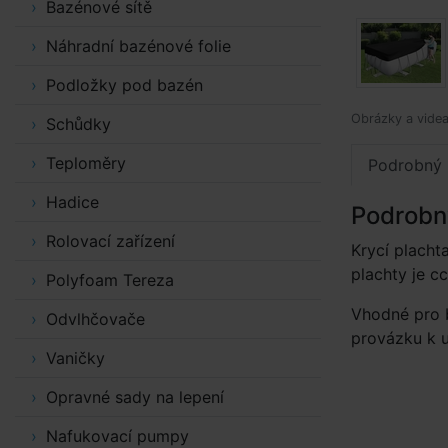
Bazénové sítě
Náhradní bazénové folie
Podložky pod bazén
Obrázky a videa 
Schůdky
Teploměry
Podrobný 
Hadice
Podrobn
Rolovací zařízení
Krycí placht
plachty je c
Polyfoam Tereza
Vhodné pro 
Odvlhčovače
provázku k 
Vaničky
Opravné sady na lepení
Nafukovací pumpy