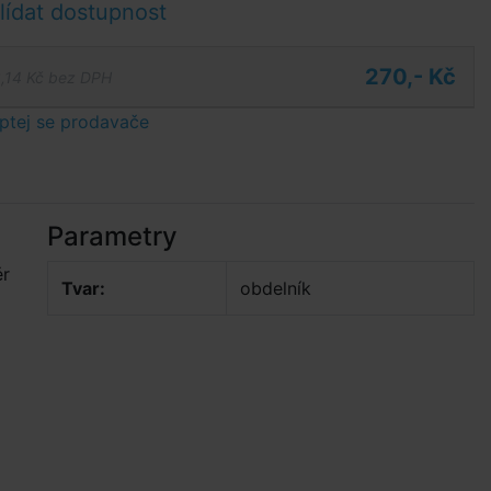
ídat dostupnost
270,- Kč
,14 Kč bez DPH
ptej se prodavače
Parametry
ěr
Tvar:
obdelník