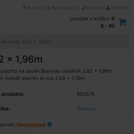
|
|
|
Poradna
Vše o nákupu
Kontakt
Přihlášení
položek v košíku:
0
0,- Kč
n Bestway 2,82 x 1,96m
2 x 1,96m
 plachta na bazén Bestway obdélník 2,82 x 1,96m.
ý rozměr plachty je cca 2,69 x 1,79m.
 produktu:
BS3575
čka:
Bestway
upnost:
Nedostupné