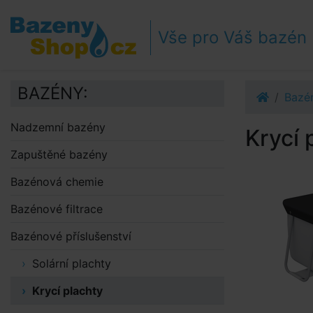
Přejít k navigaci
Přejít na obsah
Vše pro Váš bazén
Přejít k postrannímu sloupci
Klávesové zkratky
BAZÉNY:
Bazén
Nadzemní bazény
Krycí 
Zapuštěné bazény
Bazénová chemie
Bazénové filtrace
Bazénové příslušenství
Solární plachty
Krycí plachty