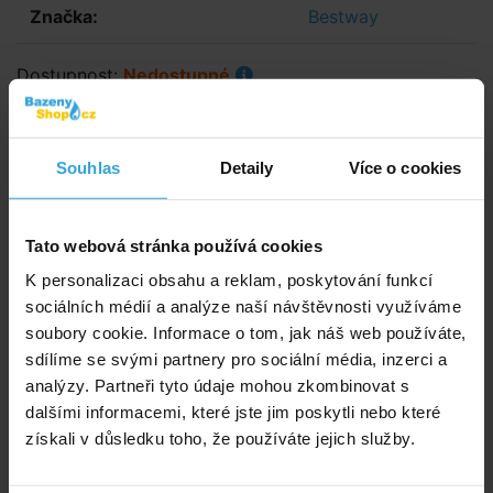
Značka:
Bestway
Dostupnost:
Nedostupné
Hlídat dostupnost
Souhlas
Detaily
Více o cookies
180,- Kč
148,76 Kč bez DPH
Zeptej se prodavače
Tato webová stránka používá cookies
K personalizaci obsahu a reklam, poskytování funkcí
Podrobný popis
sociálních médií a analýze naší návštěvnosti využíváme
soubory cookie. Informace o tom, jak náš web používáte,
Podrobný popis
sdílíme se svými partnery pro sociální média, inzerci a
Krycí plachta na bazén Bestway obdélník 2,21 × 1,50m.
analýzy. Partneři tyto údaje mohou zkombinovat s
dalšími informacemi, které jste jim poskytli nebo které
Vhodné pro bazény Bestway s kovovou konstrukcí.
získali v důsledku toho, že používáte jejich služby.
Včetně provázku ke stažení po obvodu bazénu.