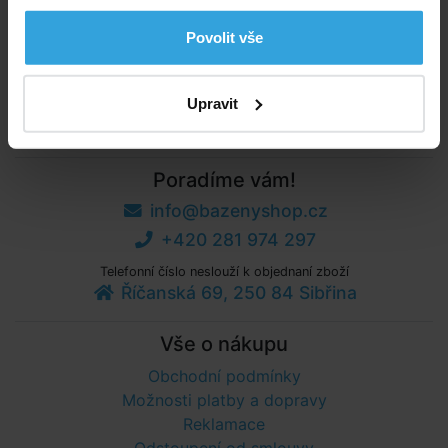
Plachta je opatřena otvory pro odvod dešťové vody.
Parametry
Povolit vše
Tvar:
obdelník
Upravit
Poradíme vám!
info@bazenyshop.cz
+420 281 974 297
Telefonní číslo neslouží k objednaní zboží
Říčanská 69, 250 84 Sibřina
Vše o nákupu
Obchodní podmínky
Možnosti platby a dopravy
Reklamace