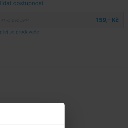
ídat dostupnost
159,- Kč
,41 Kč bez DPH
ptej se prodavače
to