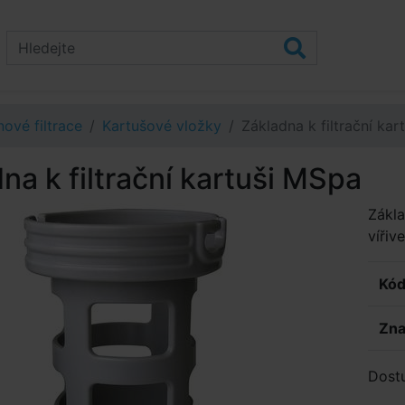
ové filtrace
Kartušové vložky
Základna k filtrační ka
na k filtrační kartuši MSpa
Zákla
vířiv
Kód
Zna
Dost