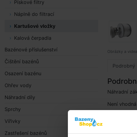
Pískové filtry
Náplně do filtrací
Kartušové vložky
Kalová čerpadla
Bazénové příslušenství
Obrázky a videa 
Čištění bazénů
Podrobný 
Osazení bazénu
Podrobn
Ohřev vody
Náhradní zák
Náhradní díly
Není vhodná
Sprchy
Upozornění:
Vířivky
2021, je tře
základnu.
Zastřešení bazénů