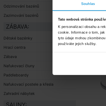
Souhlas
Filtrační kar
Odzimování bazénů
Zazimování bazénů
Doporuče
Tato webová stránka použív
ZÁBAVA:
K personalizaci obsahu a re
Kartuše pro
cookie. Informace o tom, jak
Dětské bazénky
tyto údaje mohou zkombinovat
používáte jejich služby.
Hrací centra
Zábava
Nafukovací čluny
Paddleboardy
Nafukovací postele a křesla
Zahradní nábytek
SAUNY: