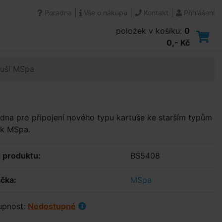
|
|
|
Poradna
Vše o nákupu
Kontakt
Přihlášení
položek v košíku:
0
0,- Kč
rtuši MSpa
dna pro připojení nového typu kartuše ke starším typům
ek MSpa.
 produktu:
BS5408
čka:
MSpa
upnost:
Nedostupné