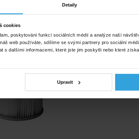
Detaily
tuš není součástí
né příslušenství (1)
á cookies
klam, poskytování funkcí sociálních médií a analýze naší návšt
 mobilní vany MSpa od roku
 náš web používáte, sdílíme se svými partnery pro sociální média
2021
 s dalšími informacemi, které jste jim poskytli nebo které získa
Upravit