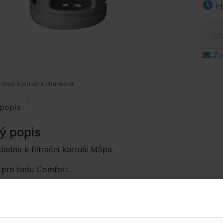
Hl
131
Ze
mají ilustrační charakter.
popis
ý popis
ladna k filtrační kartuši MSpa.
 pro řadu Comfort.
Pokud máte vířivou vanu Mspa zakoupenou před rokem
ba při výměně filtrační kartuše (kód 11403013) zakoupit i tu