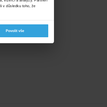
, inzerci a analýzy. Partneři
li v důsledku toho, že
Povolit vše