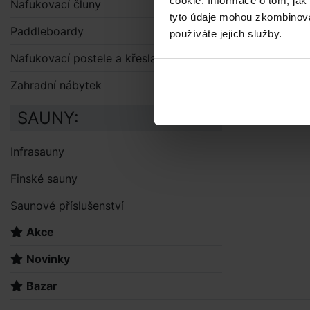
cookie. Informace o tom, jak
Nafukovací čluny
tyto údaje mohou zkombinovat
Paddleboardy
používáte jejich služby.
Nafukovací postele a křesla
Zahradní nábytek
SAUNY:
Infrasauny
Finské sauny
Saunové příslušenství
Akce
Novinky
Bazar