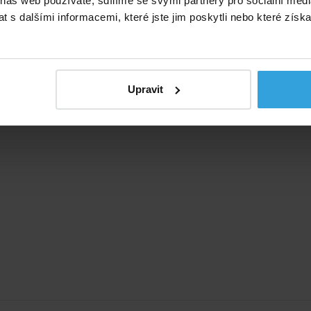
 náš web používáte, sdílíme se svými partnery pro sociální média
 s dalšími informacemi, které jste jim poskytli nebo které získa
Upravit