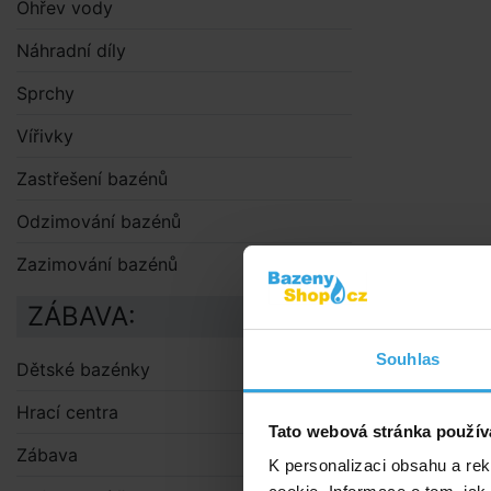
Ohřev vody
Náhradní díly
Sprchy
Vířivky
Zastřešení bazénů
Odzimování bazénů
Zazimování bazénů
ZÁBAVA:
Souhlas
Dětské bazénky
Hrací centra
Tato webová stránka použív
Zábava
K personalizaci obsahu a re