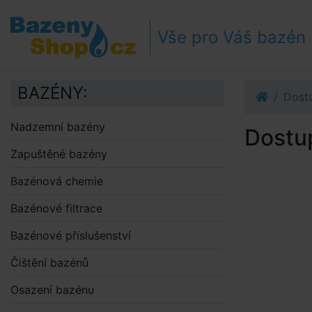
Přejít k navigaci
Přejít na obsah
Vše pro Váš bazén
Přejít k postrannímu sloupci
Klávesové zkratky
BAZÉNY:
Dost
Nadzemní bazény
Dostu
Zapuštěné bazény
Bazénová chemie
Bazénové filtrace
Bazénové příslušenství
Čištění bazénů
Osazení bazénu