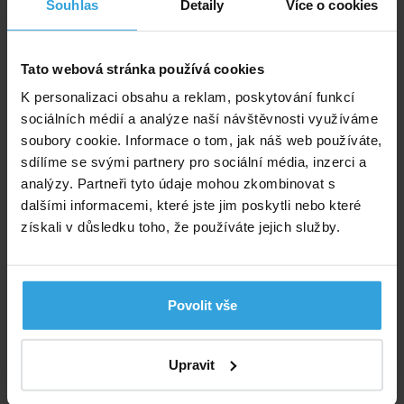
Objem:
0,25 l
Souhlas
Detaily
Více o cookies
Druh:
tekutina
Tato webová stránka používá cookies
K personalizaci obsahu a reklam, poskytování funkcí
Dokumenty ke stažení
sociálních médií a analýze naší návštěvnosti využíváme
soubory cookie. Informace o tom, jak náš web používáte,
Bezpečnostní list Chemoform esence pro parní
sdílíme se svými partnery pro sociální média, inzerci a
lázně Luční kvítí
analýzy. Partneři tyto údaje mohou zkombinovat s
dalšími informacemi, které jste jim poskytli nebo které
získali v důsledku toho, že používáte jejich služby.
Výrobce: Chemoform CZ, Nad Safinou II 347, 252 50 Vestec,
info@chemoform.cz
Alternativní produkty
Povolit vše
Chemoform esence pro parní lázně Zelený citrón
250ml
Upravit