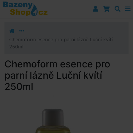
Přejít k navigaci
Přejít na obsah
Přejít k postrannímu sloupci
Klávesové zkratky
Chemoform esence pro parní lázně Luční kvítí
250ml
Chemoform esence pro
parní lázně Luční kvítí
250ml