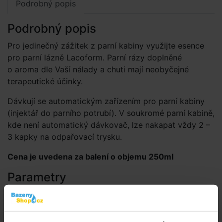
Podrobný popis
Podrobný popis
Pro jedinečný zážitek z parní kabiny využijte esence
pro parní lázně Lacoform. Parní rázy doplněné
o aroma dle Vaší nálady a chuti mají neobyčejné
terapeutické účinky.
Dávkují se automatickým zařízením pro parní kabiny
(injektář do parního potrubí). V soukromé parní kabině,
kde není automatický dávkovač, lze nakapat vždy 2 –
3 kapky na odpařovací trysku.
Cena je uvedena za balení o objemu 250ml
Parametry
Značka:
Chemoform