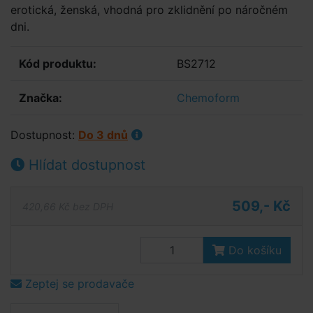
erotická, ženská, vhodná pro zklidnění po náročném
dni.
Kód produktu:
BS2712
Značka:
Chemoform
Dostupnost:
Do 3 dnů
Hlídat dostupnost
509,- Kč
420,66 Kč bez DPH
Do košíku
Zeptej se prodavače