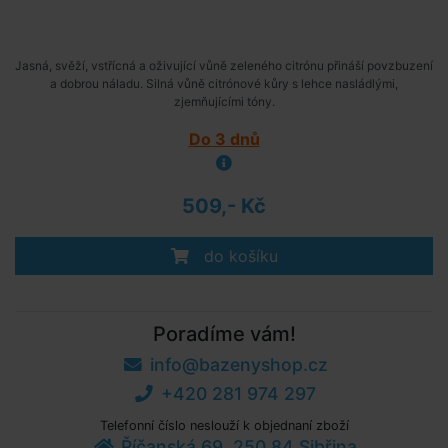
Jasná, svěží, vstřícná a oživující vůně zeleného citrónu přináší povzbuzení
a dobrou náladu. Silná vůně citrónové kůry s lehce nasládlými,
zjemňujícími tóny.
Do 3 dnů
509,- Kč
do košíku
Poradíme vám!
info@bazenyshop.cz
+420 281 974 297
Telefonní číslo neslouží k objednaní zboží
Říčanská 69, 250 84 Sibřina