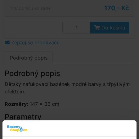
170,- Kč
140,50 Kč bez DPH
Do košíku
Zeptej se prodavače
Podrobný popis
Podrobný popis
Dětský nafukovací bazének modré barvy s třpytivým
efektem.
Rozměry:
147 × 33 cm
Parametry
Tvar:
kruh