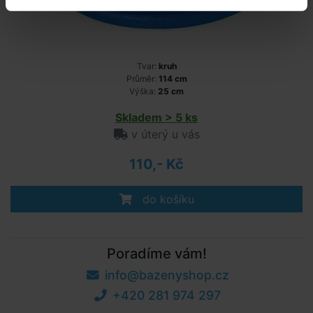
Tvar:
kruh
Průměr:
114 cm
Výška:
25 cm
Skladem > 5 ks
v úterý u vás
110,- Kč
do košíku
Poradíme vám!
info@bazenyshop.cz
+420 281 974 297