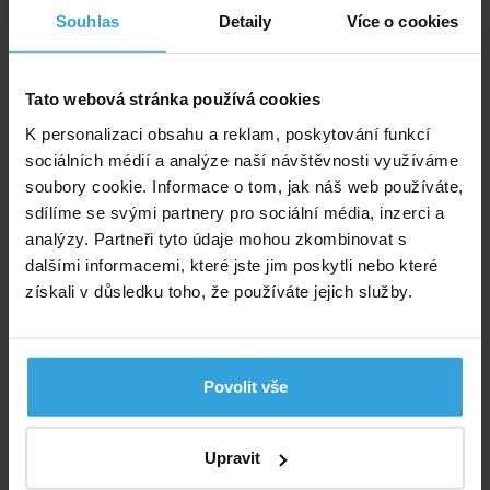
Souhlas
Detaily
Více o cookies
Průměr:
147 cm
Hloubka vody:
33 cm
Tato webová stránka používá cookies
Typ stěny:
nafukovací
K personalizaci obsahu a reklam, poskytování funkcí
sociálních médií a analýze naší návštěvnosti využíváme
soubory cookie. Informace o tom, jak náš web používáte,
Alternativní produkty
sdílíme se svými partnery pro sociální média, inzerci a
analýzy. Partneři tyto údaje mohou zkombinovat s
INTEX 59416 dětský bazén Crystal Blue 114x25cm
dalšími informacemi, které jste jim poskytli nebo které
získali v důsledku toho, že používáte jejich služby.
Povolit vše
Upravit