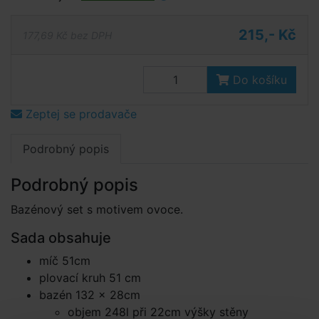
215,- Kč
177,69 Kč bez DPH
Do košíku
Zeptej se prodavače
Podrobný popis
Podrobný popis
Bazénový set s motivem ovoce.
Sada obsahuje
míč 51cm
plovací kruh 51 cm
bazén 132 × 28cm
objem 248l při 22cm výšky stěny