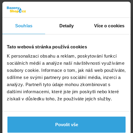
Parametry
Tvar:
kruh
Souhlas
Detaily
Více o cookies
Průměr:
132 cm
Tato webová stránka používá cookies
Výška:
28 cm
K personalizaci obsahu a reklam, poskytování funkcí
sociálních médií a analýze naší návštěvnosti využíváme
Typ stěny:
nafukovací
soubory cookie. Informace o tom, jak náš web používáte,
sdílíme se svými partnery pro sociální média, inzerci a
analýzy. Partneři tyto údaje mohou zkombinovat s
Alternativní produkty
dalšími informacemi, které jste jim poskytli nebo které
získali v důsledku toho, že používáte jejich služby.
INTEX 58439 Bazén 147x33cm
Povolit vše