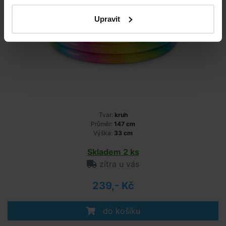
Upravit
Tvar:
kruh
Průměr:
147 cm
Výška:
33 cm
Skladem 2 ks
zítra u vás
239,- Kč
do košíku