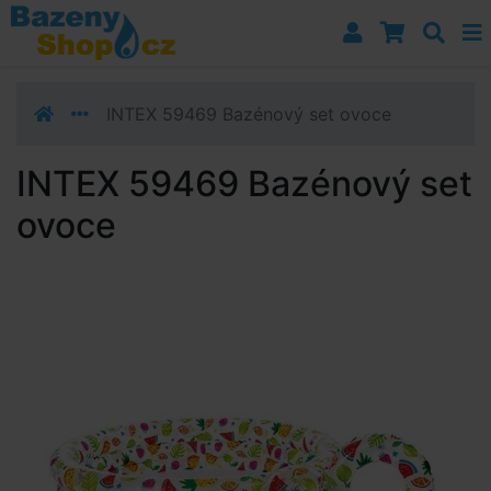
Přejít k navigaci
Přejít na obsah
Přejít k postrannímu sloupci
Klávesové zkratky
INTEX 59469 Bazénový set ovoce
INTEX 59469 Bazénový set
ovoce