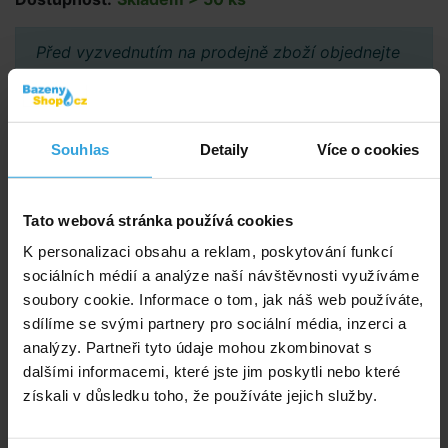
Před vyzvednutím na prodejně zboží objednejte
přes e-shop a vyčkejte na potvrzení možnosti
vyzvednutí.
Souhlas
Detaily
Více o cookies
Poradíme vám!
info@bazenyshop.cz
Tato webová stránka používá cookies
+420 281 974 297
K personalizaci obsahu a reklam, poskytování funkcí
Telefonní číslo neslouží k objednaní zboží
sociálních médií a analýze naší návštěvnosti využíváme
Říčanská 69, 250 84 Sibřina
soubory cookie. Informace o tom, jak náš web používáte,
sdílíme se svými partnery pro sociální média, inzerci a
Vše o nákupu
analýzy. Partneři tyto údaje mohou zkombinovat s
Obchodní podmínky
dalšími informacemi, které jste jim poskytli nebo které
Možnosti platby a dopravy
získali v důsledku toho, že používáte jejich služby.
Reklamace
Odstoupení od smlouvy