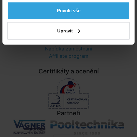
Ochrana osobních údajů
Povolit vše
Informace
Upravit
Nastavení cookies
Poradna
Nabídka zaměstnání
Affiliate program
Certifikáty a ocenění
Partneři