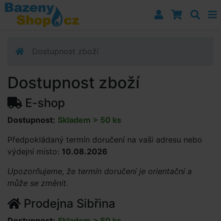
Přejít k navigaci
Přejít na obsah
Přejít k postrannímu sloupci
Klávesové zkratky
Dostupnost zboží
Dostupnost zboží
E-shop
Dostupnost:
Skladem > 50 ks
Předpokládaný termín doručení na vaši adresu nebo
výdejní místo:
10.08.2026
Upozorňujeme, že termín doručení je orientační a
může se změnit.
Prodejna Sibřina
Dostupnost:
Skladem > 50 ks