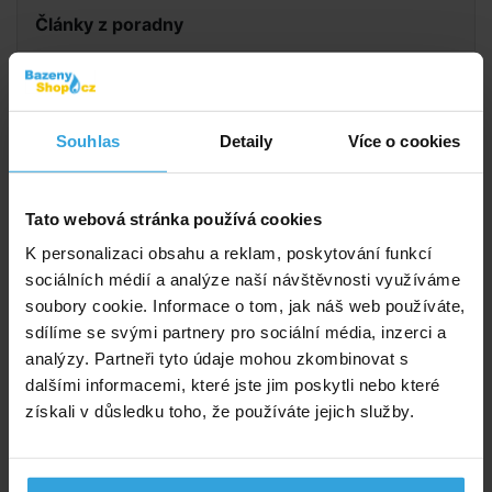
Články z poradny
Jaké jsou výhody bazénů s kovovou stěnou?
Jakou filtraci k těmto bazénům s kovovou
stěnou zvolit?
Souhlas
Detaily
Více o cookies
Nepodlehne kovová stěna korozi?
Je možné nechat bazén s kovovou stěnou přes
zimu venku?
Tato webová stránka používá cookies
K personalizaci obsahu a reklam, poskytování funkcí
Výrobce: INET INterEkoTechnik spol. s r. o., Bosyně 11, 277 24 ,
sociálních médií a analýze naší návštěvnosti využíváme
Vysoká, inet@cmail.cz
soubory cookie. Informace o tom, jak náš web používáte,
sdílíme se svými partnery pro sociální média, inzerci a
Doporučené příslušenství (5)
analýzy. Partneři tyto údaje mohou zkombinovat s
dalšími informacemi, které jste jim poskytli nebo které
Skimmer OLYMPIC vč. skimvacu a trysky
získali v důsledku toho, že používáte jejich služby.