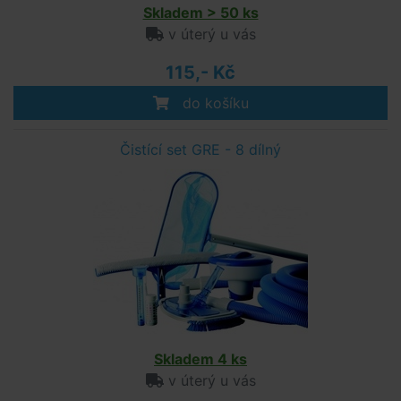
Skladem > 50 ks
v úterý u vás
115,- Kč
do košíku
Čistící set GRE - 8 dílný
Skladem 4 ks
v úterý u vás