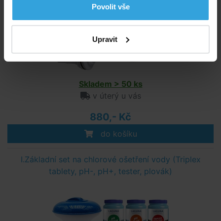
Povolit vše
Upravit
Skladem > 50 ks
v úterý u vás
880,- Kč
do košíku
I.Základní set na chlorové ošetření vody (Triplex
tablety, pH-, pH+, tester, plovák)