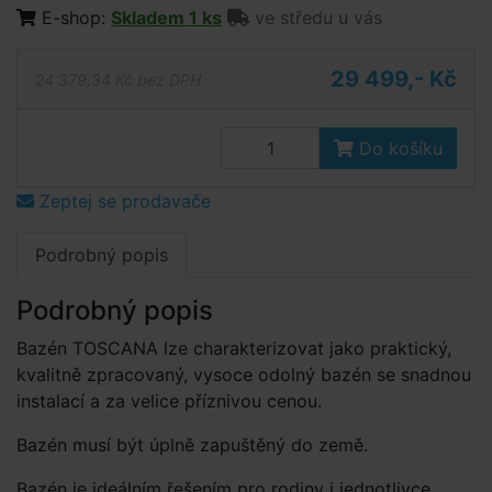
E-shop:
Skladem 1 ks
ve středu u vás
29 499,- Kč
24 379,34 Kč bez DPH
Do košíku
Zeptej se prodavače
Podrobný popis
Podrobný popis
Bazén TOSCANA lze charakterizovat jako praktický,
kvalitně zpracovaný, vysoce odolný bazén se snadnou
instalací a za velice příznivou cenou.
Bazén musí být úplně zapuštěný do země.
Bazén je ideálním řešením pro rodiny i jednotlivce,