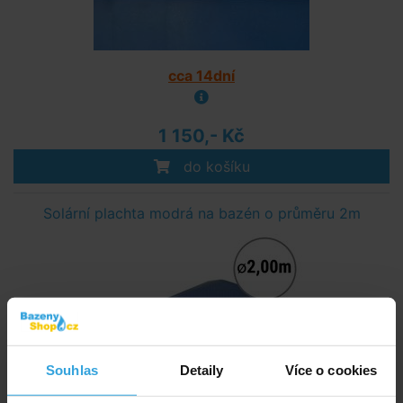
cca 14dní
1 150,- Kč
do košíku
Solární plachta modrá na bazén o průměru 2m
Souhlas
Detaily
Více o cookies