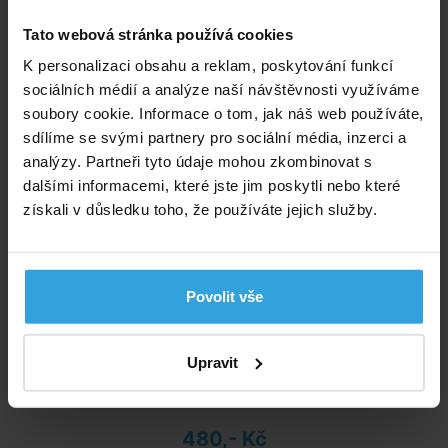
Skladem > 10 ks
zítra u vás
Tato webová stránka používá cookies
K personalizaci obsahu a reklam, poskytování funkcí
263,- Kč
sociálních médií a analýze naší návštěvnosti využíváme
do košíku
soubory cookie. Informace o tom, jak náš web používáte,
sdílíme se svými partnery pro sociální média, inzerci a
Krycí plachta na bazén průměru 2m
analýzy. Partneři tyto údaje mohou zkombinovat s
dalšími informacemi, které jste jim poskytli nebo které
získali v důsledku toho, že používáte jejich služby.
Povolit vše
Upravit
Skladem 1 ks
zítra u vás
480,- Kč