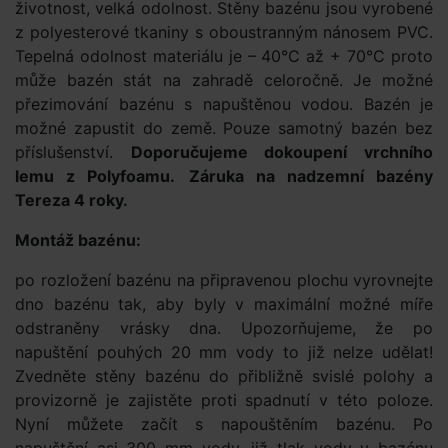
životnost, velká odolnost. Stěny bazénu jsou vyrobené
z polyesterové tkaniny s oboustranným nánosem PVC.
Tepelná odolnost materiálu je – 40°C až + 70°C proto
může bazén stát na zahradě celoročně. Je možné
přezimování bazénu s napuštěnou vodou. Bazén je
možné zapustit do země. Pouze samotný bazén bez
příslušenství.
Doporučujeme dokoupení vrchního
lemu z Polyfoamu.
Záruka na nadzemní bazény
Tereza 4 roky.
Montáž bazénu:
po rozložení bazénu na připravenou plochu vyrovnejte
dno bazénu tak, aby byly v maximální možné míře
odstraněny vrásky dna. Upozorňujeme, že po
napuštění pouhých 20 mm vody to již nelze udělat!
Zvedněte stěny bazénu do přibližně svislé polohy a
provizorně je zajistěte proti spadnutí v této poloze.
Nyní můžete začít s napouštěním bazénu. Po