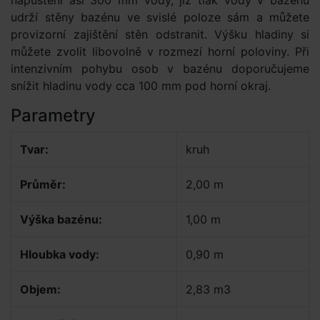
napuštění asi 300 mm vody, již tlak vody v bazénu
udrží stěny bazénu ve svislé poloze sám a můžete
provizorní zajištění stěn odstranit. Výšku hladiny si
můžete zvolit libovolně v rozmezí horní poloviny. Při
intenzivním pohybu osob v bazénu doporučujeme
snížit hladinu vody cca 100 mm pod horní okraj.
Parametry
Tvar:
kruh
Průměr:
2,00 m
Výška bazénu:
1,00 m
Hloubka vody:
0,90 m
Objem:
2,83 m3