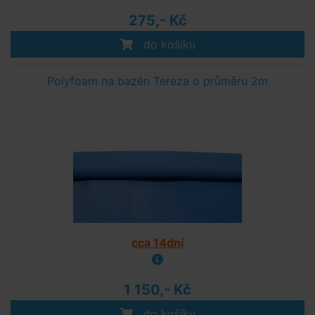
275,- Kč
do košíku
Polyfoam na bazén Tereza o průměru 2m
cca 14dní
1 150,- Kč
do košíku