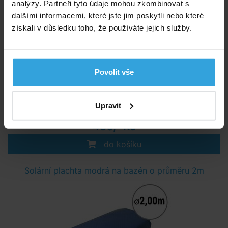
analýzy. Partneři tyto údaje mohou zkombinovat s
dalšími informacemi, které jste jim poskytli nebo které
získali v důsledku toho, že používáte jejich služby.
Povolit vše
Skladem 2 ks
v úterý u vás
Upravit
480,- Kč
do košíku
Solární plachta modrá na bazén o průměru 2m