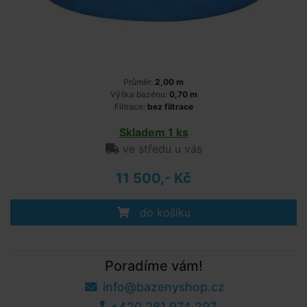
Průměr:
2,00 m
Výška bazénu:
0,70 m
Filtrace:
bez filtrace
Skladem 1 ks
ve středu u vás
11 500,- Kč
do košíku
Poradíme vám!
info@bazenyshop.cz
+420 281 974 297