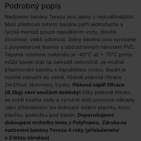
Podrobný popis
Nadzemní bazény Tereza jsou jedny z nejkvalitnějších.
Mezi přednosti tohoto bazénu patří jednoduchá a
rychlá montáž pouze napuštěním vody, dlouhá
životnost, velká odolnost. Stěny bazénu jsou vyrobené
z polyesterové tkaniny s oboustranným nánosem PVC.
Tepelná odolnost materiálu je –40°C až + 70°C proto
může bazén stát na zahradě celoročně. Je možné
přezimování bazénu s napuštěnou vodou. Bazén je
možné zapustit do země. Včetně pískové filtrace
2m3/hod, skimmeru, trysky.
Písková náplň filtrace
(8,5kg) není součástí dodávky!
Díky pískové filtraci,
se zvýší kvalita vody a výrazně sníží provozní náklady.
Jako příslušenství lze dokoupit solární plachtu, krycí
plachtu, podložku pod bazén.
Doporučujeme
dokoupení vrchního lemu z Polyfoamu.
Záruka na
nadzemní bazény Tereza 4 roky (příslušenství
s 2 letou zárukou)