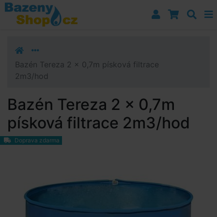
Přejít k navigaci
Přejít na obsah
Přejít k postrannímu sloupci
Klávesové zkratky
Bazén Tereza 2 x 0,7m písková filtrace
2m3/hod
Bazén Tereza 2 x 0,7m
písková filtrace 2m3/hod
Doprava zdarma