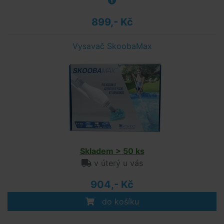
899,- Kč
Vysavač SkoobaMax
Skladem > 50 ks
v úterý u vás
904,- Kč
do košíku