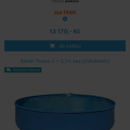
Filtrace:
písková
cca 14dní
13 170,- Kč
do košíku
Bazén Tereza 2 x 0,7m bez příslušenství
Doprava zdarma