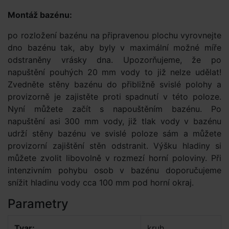
Montáž bazénu:
po rozložení bazénu na připravenou plochu vyrovnejte
dno bazénu tak, aby byly v maximální možné míře
odstraněny vrásky dna. Upozorňujeme, že po
napuštění pouhých 20 mm vody to již nelze udělat!
Zvedněte stěny bazénu do přibližně svislé polohy a
provizorně je zajistěte proti spadnutí v této poloze.
Nyní můžete začít s napouštěním bazénu. Po
napuštění asi 300 mm vody, již tlak vody v bazénu
udrží stěny bazénu ve svislé poloze sám a můžete
provizorní zajištění stěn odstranit. Výšku hladiny si
můžete zvolit libovolně v rozmezí horní poloviny. Při
intenzivním pohybu osob v bazénu doporučujeme
snížit hladinu vody cca 100 mm pod horní okraj.
Parametry
Tvar:
kruh