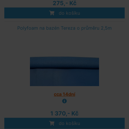
275,- Kč
do košíku
Polyfoam na bazén Tereza o průměru 2,5m
cca 14dní
1 370,- Kč
do košíku