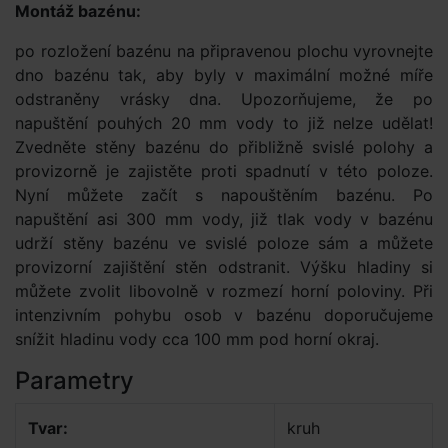
Montáž bazénu:
po rozložení bazénu na připravenou plochu vyrovnejte
dno bazénu tak, aby byly v maximální možné míře
odstraněny vrásky dna. Upozorňujeme, že po
napuštění pouhých 20 mm vody to již nelze udělat!
Zvedněte stěny bazénu do přibližně svislé polohy a
provizorně je zajistěte proti spadnutí v této poloze.
Nyní můžete začít s napouštěním bazénu. Po
napuštění asi 300 mm vody, již tlak vody v bazénu
udrží stěny bazénu ve svislé poloze sám a můžete
provizorní zajištění stěn odstranit. Výšku hladiny si
můžete zvolit libovolně v rozmezí horní poloviny. Při
intenzivním pohybu osob v bazénu doporučujeme
snížit hladinu vody cca 100 mm pod horní okraj.
Parametry
Tvar:
kruh