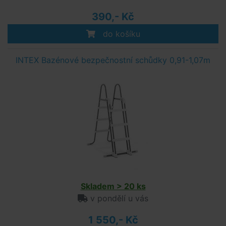
390,- Kč
do košíku
INTEX Bazénové bezpečnostní schůdky 0,91-1,07m
Skladem > 20 ks
v pondělí u vás
1 550,- Kč