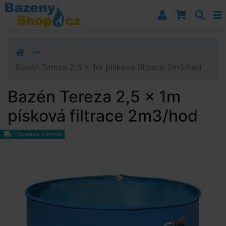
Přejít k navigaci
Přejít na obsah
Přejít k postrannímu sloupci
Klávesové zkratky
Bazén Tereza 2,5 x 1m písková filtrace 2m3/hod
Bazén Tereza 2,5 x 1m
písková filtrace 2m3/hod
Doprava zdarma