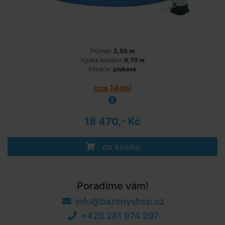
Průměr:
2,50 m
Výška bazénu:
0,70 m
Filtrace:
písková
cca 14dní
18 470,- Kč
do košíku
Poradíme vám!
info@bazenyshop.cz
+420 281 974 297