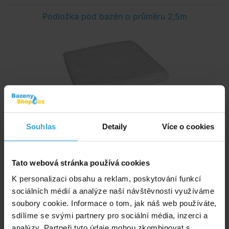
Podložka pod bazén o průměru 2,5m
Souhlas
Detaily
Více o cookies
Skladem > 20 ks
v pondělí u vás
385,- Kč
Tato webová stránka používá cookies
do košíku
K personalizaci obsahu a reklam, poskytování funkcí
sociálních médií a analýze naší návštěvnosti využíváme
soubory cookie. Informace o tom, jak náš web používáte,
Krycí plachta na bazén průměru 2,5m
sdílíme se svými partnery pro sociální média, inzerci a
analýzy. Partneři tyto údaje mohou zkombinovat s