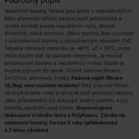
Podrobný popis
Nadzemní bazény Tereza jsou jedny z nejkvalitnějších.
Mezi přednosti tohoto bazénu patří jednoduchá a
rychlá montáž pouze napuštěním vody, dlouhá
životnost, velká odolnost. Stěny bazénu jsou vyrobené
z polyesterové tkaniny s oboustranným nánosem PVC.
Tepelná odolnost materiálu je –40°C až + 70°C proto
může bazén stát na zahradě celoročně. Je možné
přezimování bazénu s napuštěnou vodou. Bazén je
možné zapustit do země. Včetně pískové filtrace
2m3/hod, skimmeru, trysky.
Písková náplň filtrace
(8,5kg) není součástí dodávky!
Díky pískové filtraci,
se zvýší kvalita vody a výrazně sníží provozní náklady.
Jako příslušenství lze dokoupit solární plachtu, krycí
plachtu, podložku pod bazén.
Doporučujeme
dokoupení vrchního lemu z Polyfoamu.
Záruka na
nadzemní bazény Tereza 4 roky (příslušenství
s 2 letou zárukou)