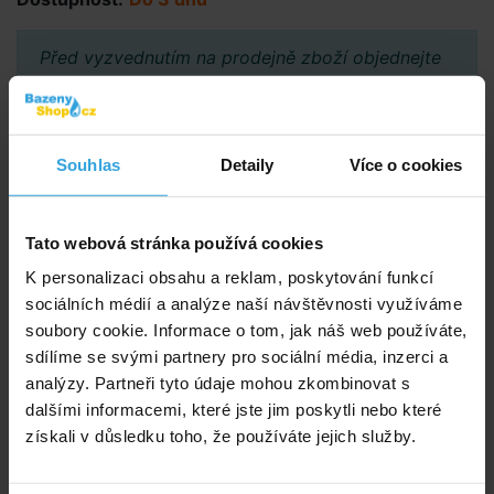
Před vyzvednutím na prodejně zboží objednejte
přes e-shop a vyčkejte na potvrzení možnosti
vyzvednutí.
Souhlas
Detaily
Více o cookies
Poradíme vám!
info@bazenyshop.cz
Tato webová stránka používá cookies
+420 281 974 297
K personalizaci obsahu a reklam, poskytování funkcí
Telefonní číslo neslouží k objednaní zboží
sociálních médií a analýze naší návštěvnosti využíváme
Říčanská 69, 250 84 Sibřina
soubory cookie. Informace o tom, jak náš web používáte,
sdílíme se svými partnery pro sociální média, inzerci a
Vše o nákupu
analýzy. Partneři tyto údaje mohou zkombinovat s
Obchodní podmínky
dalšími informacemi, které jste jim poskytli nebo které
Možnosti platby a dopravy
získali v důsledku toho, že používáte jejich služby.
Reklamace
Odstoupení od smlouvy