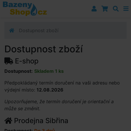
Přejít k navigaci
Přejít na obsah
Přejít k postrannímu sloupci
Klávesové zkratky
Dostupnost zboží
Dostupnost zboží
E-shop
Dostupnost:
Skladem 1 ks
Předpokládaný termín doručení na vaši adresu nebo
výdejní místo:
12.08.2026
Upozorňujeme, že termín doručení je orientační a
může se změnit.
Prodejna Sibřina
Dostupnost:
Do 3 dnů