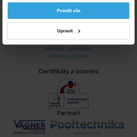
Ochrana osobních údajů
Povolit vše
Informace
Upravit
Nastavení cookies
Poradna
Nabídka zaměstnání
Affiliate program
Certifikáty a ocenění
Partneři