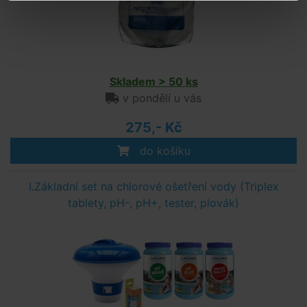
Skladem > 50 ks
v pondělí u vás
275,- Kč
do košíku
I.Základní set na chlorové ošetření vody (Triplex
tablety, pH-, pH+, tester, plovák)