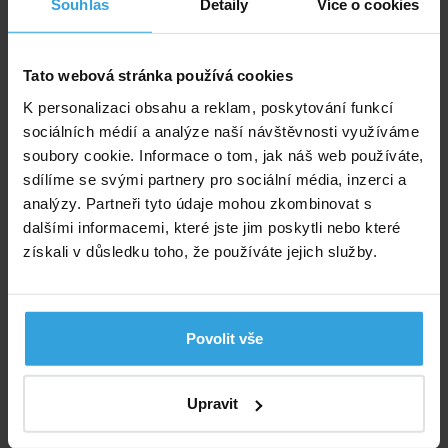
Souhlas
Detaily
Více o cookies
Filtrace:
písková
Tato webová stránka používá cookies
Dokumenty ke stažení
K personalizaci obsahu a reklam, poskytování funkcí
sociálních médií a analýze naší návštěvnosti využíváme
Návod Nuovo de Luxe OVÁL
soubory cookie. Informace o tom, jak náš web používáte,
sdílíme se svými partnery pro sociální média, inzerci a
Výrobce: Steinbach International GmbH, L. Steinbach Platz 1, 4311
analýzy. Partneři tyto údaje mohou zkombinovat s
Schwertberg, Rakousko., info@steinbach.com
dalšími informacemi, které jste jim poskytli nebo které
získali v důsledku toho, že používáte jejich služby.
Doporučené příslušenství (2)
Filtrační písek 25kg
Povolit vše
Upravit