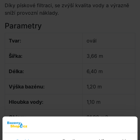
Díky pískové filtraci, se zvýší kvalita vody a výrazně
sníží provozní náklady.
Parametry
Tvar:
ovál
Šířka:
3,66 m
Délka:
6,40 m
Výška bazénu:
1,20 m
Hloubka vody:
1,10 m
Objem:
21,90 m3
Celoroční:
ano