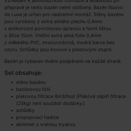
Vzhledem k jednoduchosti montáže a skladnosti při
přepravě je tento bazén velmi oblíbený. Bazén Nuovo
de Luxe je určen pro nadzemní montáž. Stěny bazénu
jsou vyrobeny z extra silného plechu 0,4mm
s antikorozní povrchovou úpravou a horní lištou
o šířce 15cm. Vnitřní extra silná folie 0,4mm
z měkkého PVC, mrazuvzdorná, modrá barva bez
vzoru. Schůdky jsou kovové s plastovými stupni.
Bazén je vybaven dvěmi podpěrami na každé straně.
Set obsahuje:
stěnu bazénu
bazénovou fólii
pískovou filtrace 8m3/hod (
Písková náplň filtrace
(25kg) není součástí dodávky.
)
schůdky
propojovací hadice
skimmer s vratnou tryskou