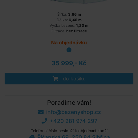
Šířka:
3,66 m
Délka:
6,40 m
Výška bazénu:
1,20 m
Filtrace:
bez filtrace
Na objednávku
35 999,- Kč
do košíku
Poradíme vám!
info@bazenyshop.cz
+420 281 974 297
Telefonní číslo neslouží k objednaní zboží
Říčanská 69, 250 84 Sibřina