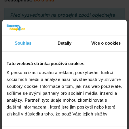
Před vyzvednutím na prodejně zboží objednejte
přes e-shop a vyčkejte na potvrzení možnosti
vyzvednutí.
Souhlas
Detaily
Více o cookies
Poradíme vám!
info@bazenyshop.cz
Tato webová stránka používá cookies
+420 281 974 297
K personalizaci obsahu a reklam, poskytování funkcí
Telefonní číslo neslouží k objednaní zboží
sociálních médií a analýze naší návštěvnosti využíváme
Říčanská 69, 250 84 Sibřina
soubory cookie. Informace o tom, jak náš web používáte,
sdílíme se svými partnery pro sociální média, inzerci a
Vše o nákupu
analýzy. Partneři tyto údaje mohou zkombinovat s
Obchodní podmínky
dalšími informacemi, které jste jim poskytli nebo které
Možnosti platby a dopravy
získali v důsledku toho, že používáte jejich služby.
Reklamace
Odstoupení od smlouvy