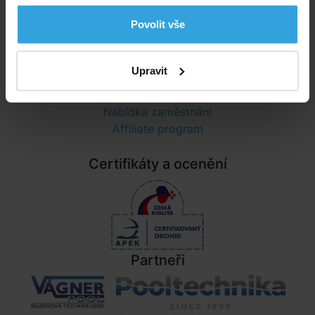
Ochrana osobních údajů
Povolit vše
Informace
Upravit
Nastavení cookies
Poradna
Nabídka zaměstnání
Affiliate program
Certifikáty a ocenění
Partneři