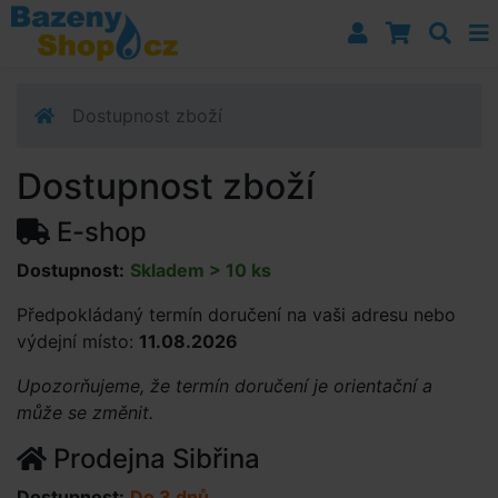
Přejít k navigaci
Přejít na obsah
Přejít k postrannímu sloupci
Klávesové zkratky
Dostupnost zboží
Dostupnost zboží
E-shop
Dostupnost:
Skladem > 10 ks
Předpokládaný termín doručení na vaši adresu nebo
výdejní místo:
11.08.2026
Upozorňujeme, že termín doručení je orientační a
může se změnit.
Prodejna Sibřina
Dostupnost:
Do 3 dnů