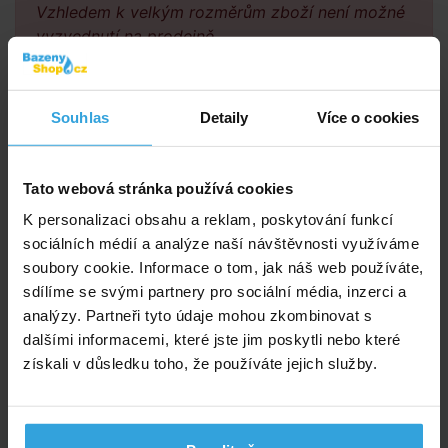
Vzhledem k velkým rozměrům zboží není možné
vyzvednutí na prodejně.
Poradíme vám!
Souhlas
Detaily
Více o cookies
info@bazenyshop.cz
+420 281 974 297
Tato webová stránka používá cookies
Telefonní číslo neslouží k objednaní zboží
K personalizaci obsahu a reklam, poskytování funkcí
Říčanská 69, 250 84 Sibřina
sociálních médií a analýze naší návštěvnosti využíváme
soubory cookie. Informace o tom, jak náš web používáte,
Vše o nákupu
sdílíme se svými partnery pro sociální média, inzerci a
Obchodní podmínky
analýzy. Partneři tyto údaje mohou zkombinovat s
Možnosti platby a dopravy
dalšími informacemi, které jste jim poskytli nebo které
Reklamace
získali v důsledku toho, že používáte jejich služby.
Odstoupení od smlouvy
Ochrana osobních údajů