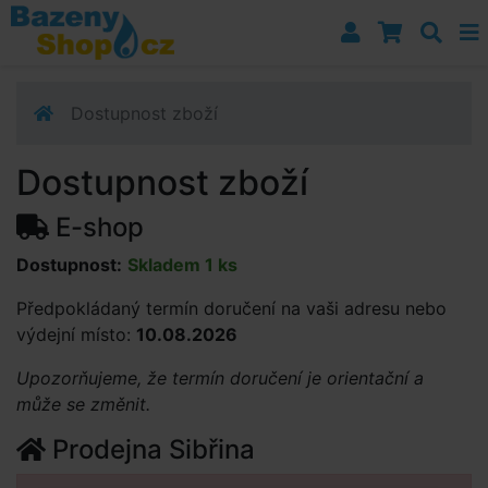
Přejít k navigaci
Přejít na obsah
Přejít k postrannímu sloupci
Klávesové zkratky
Dostupnost zboží
Dostupnost zboží
E-shop
Dostupnost:
Skladem 1 ks
Předpokládaný termín doručení na vaši adresu nebo
výdejní místo:
10.08.2026
Upozorňujeme, že termín doručení je orientační a
může se změnit.
Prodejna Sibřina