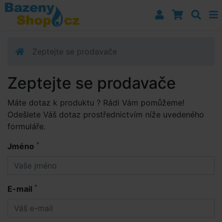
Přejít k navigaci
Přejít na obsah
Přejít k postrannímu sloupci
Klávesové zkratky
Zeptejte se prodavače
Zeptejte se prodavače
Máte dotaz k produktu
? Rádi Vám pomůžeme!
Odešlete Váš dotaz prostřednictvím níže uvedeného
formuláře.
*
Jméno
*
E-mail