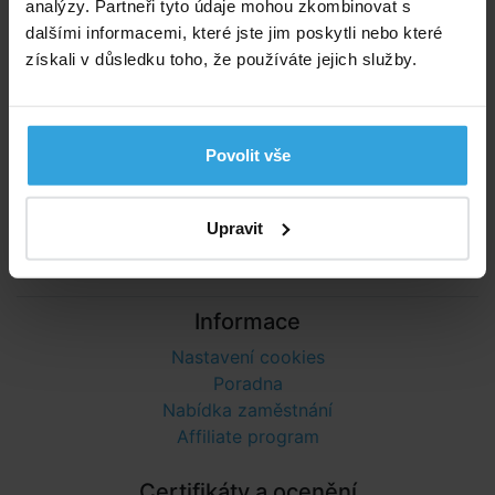
analýzy. Partneři tyto údaje mohou zkombinovat s
dalšími informacemi, které jste jim poskytli nebo které
Telefonní číslo neslouží k objednaní zboží
Říčanská 69, 250 84 Sibřina
získali v důsledku toho, že používáte jejich služby.
Vše o nákupu
Obchodní podmínky
Povolit vše
Možnosti platby a dopravy
Reklamace
Odstoupení od smlouvy
Upravit
Ochrana osobních údajů
Informace
Nastavení cookies
Poradna
Nabídka zaměstnání
Affiliate program
Certifikáty a ocenění