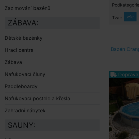
Podkategorie
Zazimování bazénů
vše
Tvar:
ZÁBAVA:
Dětské bazénky
Bazén Cran
Hrací centra
Zábava
Nafukovací čluny
Doprava
Paddleboardy
Nafukovací postele a křesla
Zahradní nábytek
SAUNY: