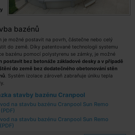
my
vba bazénů
 je možné postavit na povrh, částečne nebo celý
tit do země. Díky patentované technologii systemu
ce bazénu pomocí polystyrenu se zámky, je možné
 postavit bez betonáže základové desky a v případě
štění do země bez dodatečného obetonování stěn
nů
. Systém izolace zároveň zabraňuje úniku tepla
y.
zka stavby bazénu Cranpool
vod na stavbu bazénu Cranpool Sun Remo
 (PDF)
vod na stavbu bazénu Cranpool Sun Remo
 (PDF)