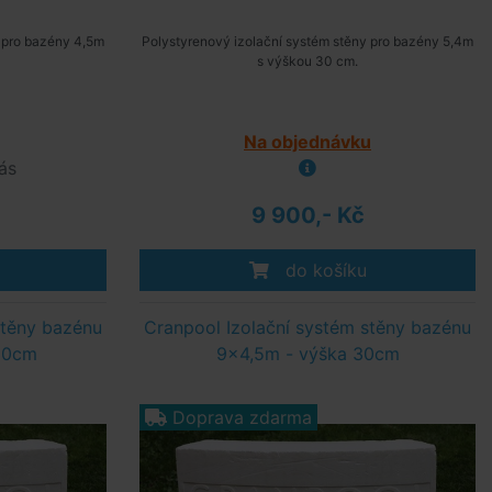
y pro bazény 4,5m
Polystyrenový izolační systém stěny pro bazény 5,4m
s výškou 30 cm.
Na objednávku
ás
9 900,- Kč
do košíku
stěny bazénu
Cranpool Izolační systém stěny bazénu
30cm
9x4,5m - výška 30cm
Doprava zdarma