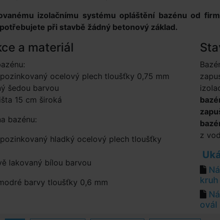
ovanému izolačnímu systému opláštění bazénu od fir
potřebujete při stavbě žádný betonový základ.
ce a materiál
Sta
bazénu:
Bazén
 pozinkovaný ocelový plech tloušťky 0,75 mm
zapus
ný šedou barvou
izola
lišta 15 cm široká
bazén
zapu
na bazénu:
bazé
z vod
pozinkovaný hladký ocelový plech tloušťky
Uká
ě lakovaný bílou barvou
Ná
kruh
e modré barvy tloušťky 0,6 mm
Ná
ovál