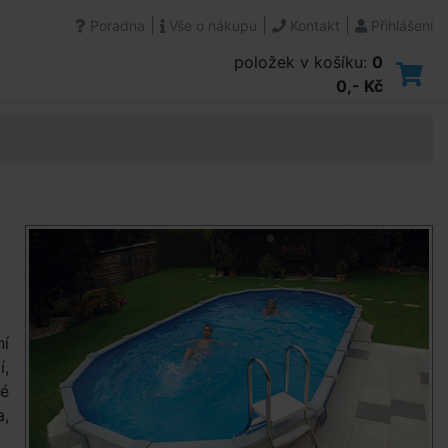
|
|
|
Poradna
Vše o nákupu
Kontakt
Přihlášení
položek v košíku:
0
0,- Kč
ní
í,
vé
a,