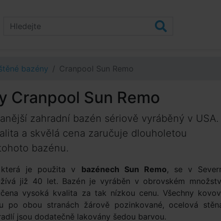
štěné bazény
Cranpool Sun Remo
y Cranpool Sun Remo
anější zahradní bazén sériově vyráběný v USA.
alita a skvělá cena zaručuje dlouholetou
 tohoto bazénu.
 která je použita v
bazénech Sun Remo
, se v Sever
žívá již 40 let. Bazén je vyráběn v obrovském množstv
učena vysoká kvalita za tak nízkou cenu. Všechny kovo
ou po obou stranách žárově pozinkované, ocelová stěn
radlí jsou dodatečně lakovány šedou barvou.