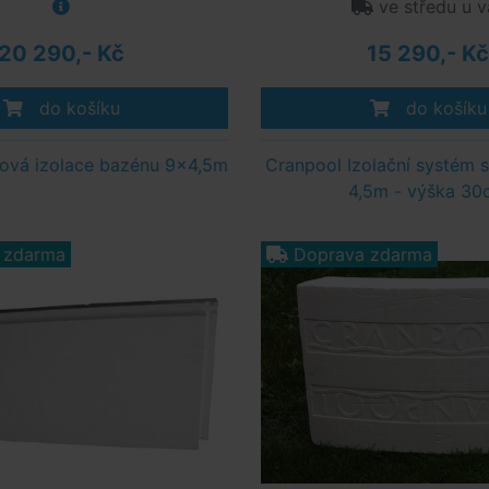
ve středu u v
20 290,- Kč
15 290,- Kč
do košíku
do košíku
ová izolace bazénu 9x4,5m
Cranpool Izolační systém 
4,5m - výška 30
 zdarma
Doprava zdarma