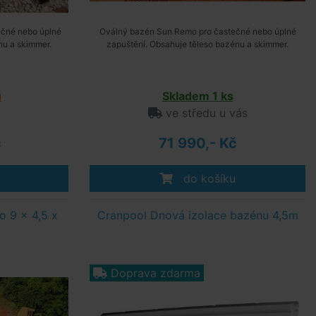
čné nebo úplné
Oválný bazén Sun Remo pro častečné nebo úplné
nu a skimmer.
zapuštění. Obsahuje těleso bazénu a skimmer.
u
Skladem 1 ks
ve středu u vás
č
71 990,- Kč
do košíku
 9 x 4,5 x
Cranpool Dnová izolace bazénu 4,5m
Doprava zdarma