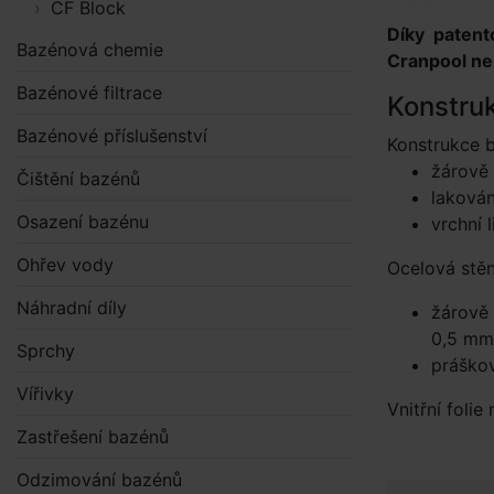
CF Block
Díky patent
Bazénová chemie
Cranpool ne
Bazénové filtrace
Konstruk
Bazénové příslušenství
Konstrukce 
žárově
Čištění bazénů
laková
Osazení bazénu
vrchní 
Ohřev vody
Ocelová stě
Náhradní díly
žárově 
0,5 mm
Sprchy
práškov
Vířivky
Vnitřní foli
Zastřešení bazénů
Odzimování bazénů