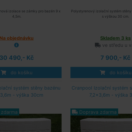
nová izolace se zámky pro bazén 9 x
Polystyrenový izolační systém stěn
4,5m.
s výškou 30 cm.
Na objednávku
Skladem 3 ks
ve středu u v
30 490,- Kč
7 900,- Kč
do košíku
do košíku
olační systém stěny bazénu
Cranpool Izolační systém 
3,6m - výška 30cm
7,2x3,6m - výška 
 zdarma
Doprava zdarma