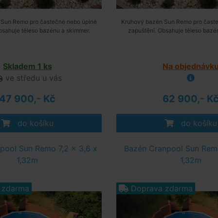
 Sun Remo pro častečné nebo úplné
Kruhový bazén Sun Remo pro časte
bsahuje těleso bazénu a skimmer.
zapuštění. Obsahuje těleso bazé
Skladem 1 ks
Na objednávk
ve středu u vás
47 900,- Kč
62 900,- K
do košíku
do košíku
pool Sun Remo 7,2 x 3,6 x
Bazén Cranpool Sun Remo
1,32m
1,32m
 zdarma
Doprava zdarma