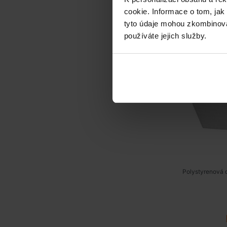
Cranpool D
cookie. Informace o tom, jak
tyto údaje mohou zkombinovat
používáte jejich služby.
Doprava
Polystyrenová 