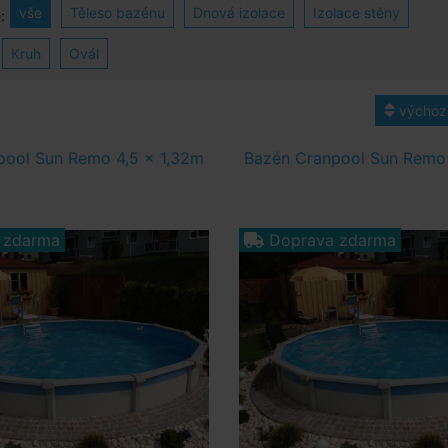
vše
Těleso bazénu
Dnová izolace
Izolace stěny
:
Kruh
Ovál
výchoz
pool Sun Remo 4,5 x 1,32m
Bazén Cranpool Sun Remo 
 zdarma
Doprava zdarma