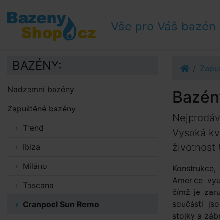
Přejít k navigaci
Přejít na obsah
Vše pro Váš bazén
Přejít k postrannímu sloupci
Klávesové zkratky
BAZÉNY:
Zapu
Nadzemní bazény
Bazén
Zapuštěné bazény
Nejprodáv
Trend
Vysoká kv
životnost
Ibiza
Miláno
Konstrukce,
Americe vyu
Toscana
čímž je zar
součásti js
Cranpool Sun Remo
stojky a záb