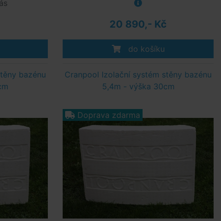
ás
20 890,- Kč
do košíku
stěny bazénu
Cranpool Izolační systém stěny bazénu
cm
5,4m - výška 30cm
Doprava zdarma