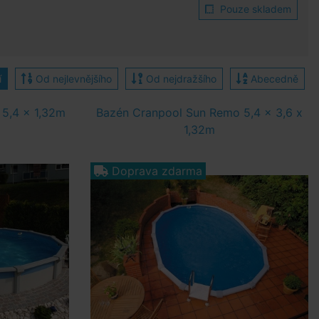
Pouze skladem
í
Od nejlevnějšího
Od nejdražšího
Abecedně
5,4 x 1,32m
Bazén Cranpool Sun Remo 5,4 x 3,6 x
1,32m
Doprava zdarma