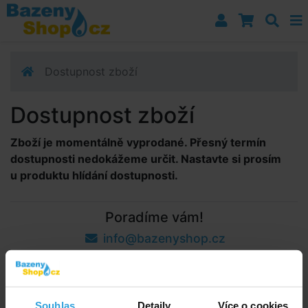
Přejít k navigaci
Přejít na obsah
Přejít k postrannímu sloupci
Klávesové zkratky
Dostupnost zboží
Dostupnost zboží
Zboží je momentálně vyprodané. Přesný termín
dostupnosti nedokážeme určit. Nastavte si prosím
u produktu hlídání dostupnosti.
Poradíme vám!
info@bazenyshop.cz
+420 281 974 297
Telefonní číslo neslouží k objednaní zboží
Říčanská 69, 250 84 Sibřina
Souhlas
Detaily
Více o cookies