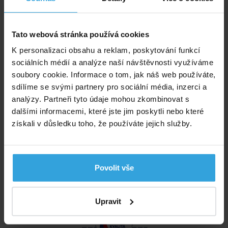
Vše o nákupu
Obchodní podmínky
Tato webová stránka používá cookies
Možnosti platby a dopravy
K personalizaci obsahu a reklam, poskytování funkcí
Reklamace
sociálních médií a analýze naší návštěvnosti využíváme
Odstoupení od smlouvy
soubory cookie. Informace o tom, jak náš web používáte,
Ochrana osobních údajů
sdílíme se svými partnery pro sociální média, inzerci a
analýzy. Partneři tyto údaje mohou zkombinovat s
Informace
dalšími informacemi, které jste jim poskytli nebo které
získali v důsledku toho, že používáte jejich služby.
Nastavení cookies
Poradna
Nabídka zaměstnání
Affiliate program
Povolit vše
Certifikáty a ocenění
Upravit