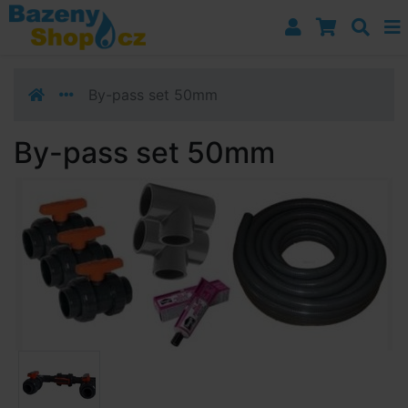
Přejít k navigaci
Přejít na obsah
Přejít k postrannímu sloupci
Klávesové zkratky
By-pass set 50mm
By-pass set 50mm