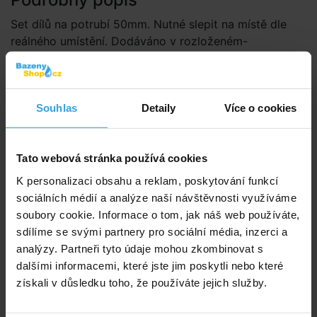
Set dílů na potrubí 50mm. Nutné slepit na místě dle
reálného umístění. Dodáváno v rozloženém-
neslepeném stavu. Vhodné k připojení externích
zařízení u kterých je nutné regulovat průtok např.
ohřevů, tepelných čerpadel, upravy vody atd.
Souhlas
Detaily
Více o cookies
Set obsahuje:
3ks ventilů 50mm
Tato webová stránka používá cookies
2ks T – kusů 50mm
K personalizaci obsahu a reklam, poskytování funkcí
Flexi hadice d50mm v délce cca 15m (v jednom
sociálních médií a analýze naší návštěvnosti využíváme
kuse)
soubory cookie. Informace o tom, jak náš web používáte,
Lepidlo 1ks v tubě 125g
sdílíme se svými partnery pro sociální média, inzerci a
analýzy. Partneři tyto údaje mohou zkombinovat s
Dokumenty ke stažení
dalšími informacemi, které jste jim poskytli nebo které
získali v důsledku toho, že používáte jejich služby.
Schéma zapojení By-pass set 50mm