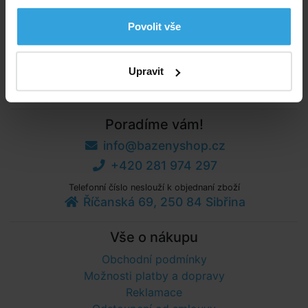
Články z poradny
Povolit vše
Jak zapojit tepelné čerpadlo
Upravit
Poradíme vám!
info@bazenyshop.cz
+420 281 974 297
Telefonní číslo neslouží k objednaní zboží
Říčanská 69, 250 84 Sibřina
Vše o nákupu
Obchodní podmínky
Možnosti platby a dopravy
Reklamace