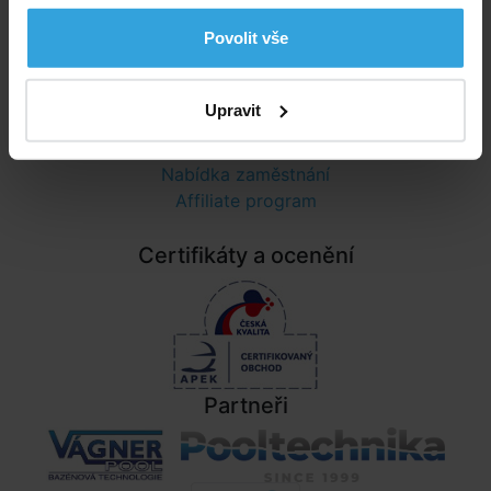
Ochrana osobních údajů
Povolit vše
Informace
Upravit
Nastavení cookies
Poradna
Nabídka zaměstnání
Affiliate program
Certifikáty a ocenění
Partneři