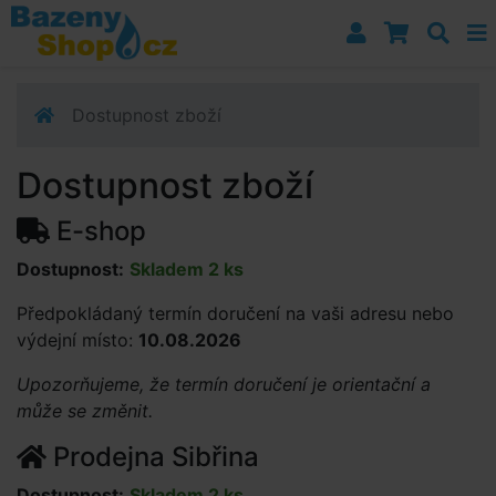
Přejít k navigaci
Přejít na obsah
Přejít k postrannímu sloupci
Klávesové zkratky
Dostupnost zboží
Dostupnost zboží
E-shop
Dostupnost:
Skladem 2 ks
Předpokládaný termín doručení na vaši adresu nebo
výdejní místo:
10.08.2026
Upozorňujeme, že termín doručení je orientační a
může se změnit.
Prodejna Sibřina
Dostupnost:
Skladem 2 ks