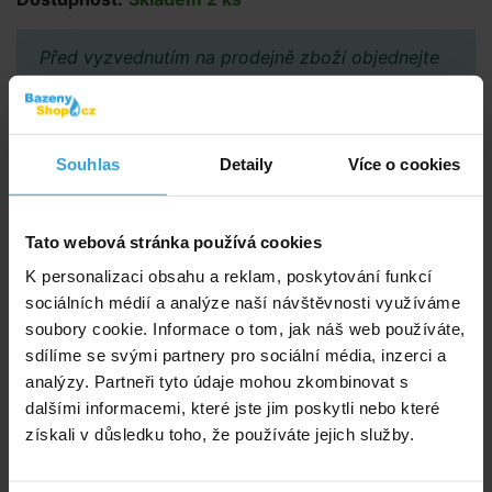
Před vyzvednutím na prodejně zboží objednejte
přes e-shop a vyčkejte na potvrzení možnosti
vyzvednutí.
Souhlas
Detaily
Více o cookies
Poradíme vám!
info@bazenyshop.cz
Tato webová stránka používá cookies
+420 281 974 297
K personalizaci obsahu a reklam, poskytování funkcí
Telefonní číslo neslouží k objednaní zboží
sociálních médií a analýze naší návštěvnosti využíváme
Říčanská 69, 250 84 Sibřina
soubory cookie. Informace o tom, jak náš web používáte,
sdílíme se svými partnery pro sociální média, inzerci a
Vše o nákupu
analýzy. Partneři tyto údaje mohou zkombinovat s
Obchodní podmínky
dalšími informacemi, které jste jim poskytli nebo které
Možnosti platby a dopravy
získali v důsledku toho, že používáte jejich služby.
Reklamace
Odstoupení od smlouvy