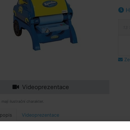
Hl
13 
Ze
Videoprezentace
mají ilustrační charakter.
popis
Videoprezentace
ý popis