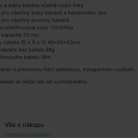
no a stěny bazénu včetně vodní linky
 pro všechny tvary bazénů a bazénového dna
 pro všechny povrchy bazénů
ví přefiltrované vody 17m3/hod
ní kapacita 20 mic
y robota (D x Š x V) 45×50×53cm
ysavače bez kabelu 8Kg
plovoucího kabelu 16m
áván s přenosnou řídící jednotkou, transportním vozíkem.
edení se může lišit od vyobrazeného.
Vše o nákupu
Obchodní podmínky