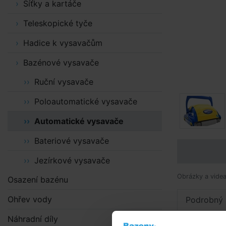
Síťky a kartáče
Teleskopické tyče
Hadice k vysavačům
Bazénové vysavače
Ruční vysavače
Poloautomatické vysavače
Automatické vysavače
Bateriové vysavače
Jezírkové vysavače
Obrázky a videa 
Osazení bazénu
Ohřev vody
Podrobný 
Náhradní díly
Podrobn