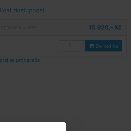
ídat dostupnost
15 920,- Kč
157,03 Kč bez DPH
Do košíku
ptej se prodavače
Parametry