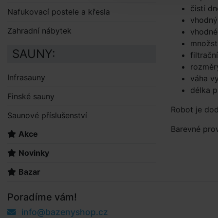
čistí d
Nafukovací postele a křesla
vhodný
Zahradní nábytek
vhodné
množst
SAUNY:
filtrač
rozměr
Infrasauny
váha v
délka 
Finské sauny
Robot je dod
Saunové příslušenství
Barevné prov
Akce
Novinky
Bazar
Poradíme vám!
info@bazenyshop.cz