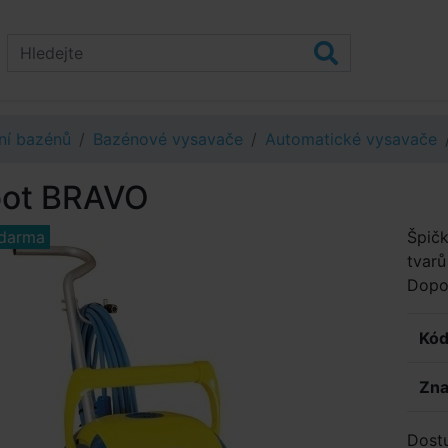
ní bazénů
Bazénové vysavače
Automatické vysavače
ot BRAVO
darma
Špičk
tvar
Dopo
Kód
Zna
Dost