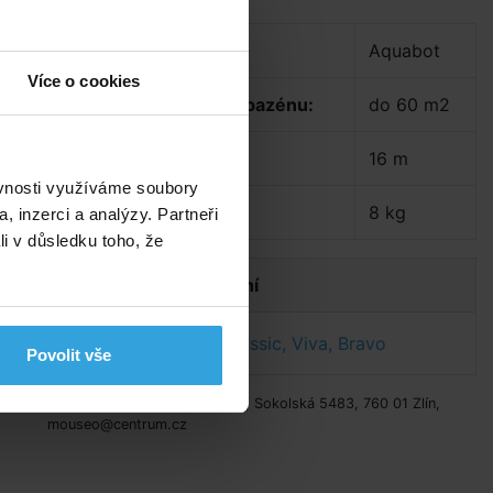
,
Značka:
Aquabot
VA
Více o cookies
Doporučená velikost bazénu:
do 60 m2
Plovoucí kabel:
16 m
ěvnosti využíváme soubory
Hmotnost:
8 kg
, inzerci a analýzy. Partneři
li v důsledku toho, že
Dokumenty ke stažení
li
Návod Aquabot Classic, Viva, Bravo
Povolit vše
)
Výrobce: Mouse Oleum, s.r.o., Sokolská 5483, 760 01 Zlín,
mouseo@centrum.cz