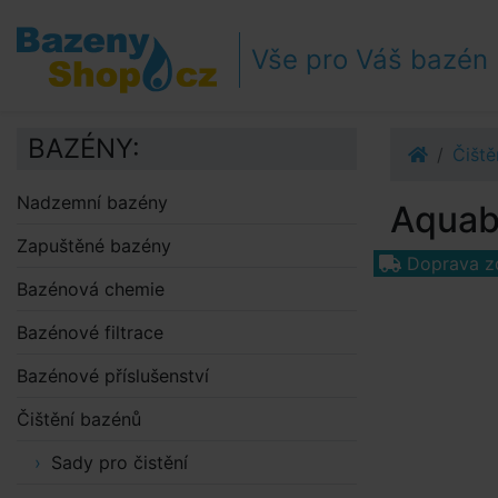
Přejít k navigaci
Přejít na obsah
Vše pro Váš bazén
Přejít k postrannímu sloupci
Klávesové zkratky
BAZÉNY:
Čiště
Nadzemní bazény
Aquab
Zapuštěné bazény
Doprava z
Bazénová chemie
Bazénové filtrace
Bazénové příslušenství
Čištění bazénů
Sady pro čistění