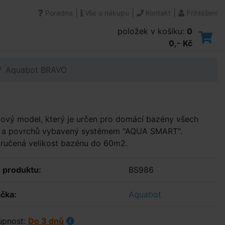
|
|
|
Poradna
Vše o nákupu
Kontakt
Přihlášení
položek v košíku:
0
0,- Kč
Aquabot BRAVO
ový model, který je určen pro domácí bazény všech
ů a povrchů vybavený systémem "AQUA SMART".
ručená velikost bazénu do 60m2.
 produktu:
BS986
čka:
Aquabot
upnost:
Do 3 dnů