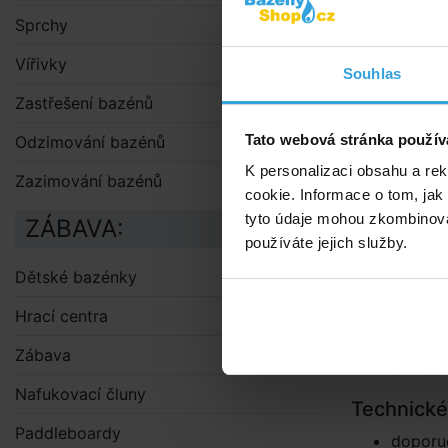
Sprchy
Čistí bazény
ale i kruhov
Vířivky
Souhlas
(polyvinylal
Zastřešení bazénů
další.
Patentovan
Tato webová stránka použív
Odzimování bazénů
Jednoduchý o
K personalizaci obsahu a re
Zazimování bazénů
cookie. Informace o tom, jak
Vysavač je v
tyto údaje mohou zkombinovat
ZÁBAVA:
používáte jejich služby.
robot a
i vodní
Dětské bazénky
úsporu 
Hrací centra
změně 
prodlou
Zábava
důkladn
Nafukovací čluny
Technické
Paddleboardy
doporu